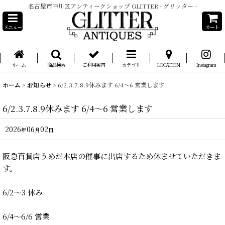
名古屋市中川区アンティークショップ GLITTER - グリッター -
メニュー
カート
ホーム
商品検索
ご利用案内
カテゴリ
LOCATION
Instagram
ホーム
>
お知らせ
>
6/2.3.7.8.9休みます 6/4〜6 営業します
6/2.3.7.8.9休みます 6/4〜6 営業します
2026
06
02
年
月
日
阪急百貨店うめだ本店の催事に出店するため休ませていただきま
す。
6/2〜3 休み
6/4〜6/6 営業