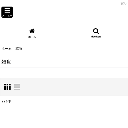
古い
メニュー
ホーム
商品検索
ホーム
>
雑貨
雑貨
886
件
サブカテゴリ
: