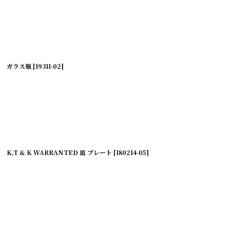
ガラス瓶
[
19311-02
]
K,T & K WARRANTED 皿 プレート
[
180214-05
]