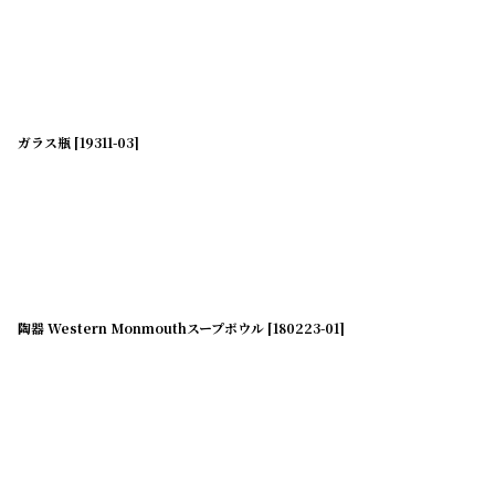
ガラス瓶
[
19311-03
]
陶器 Western Monmouthスープボウル
[
180223-01
]