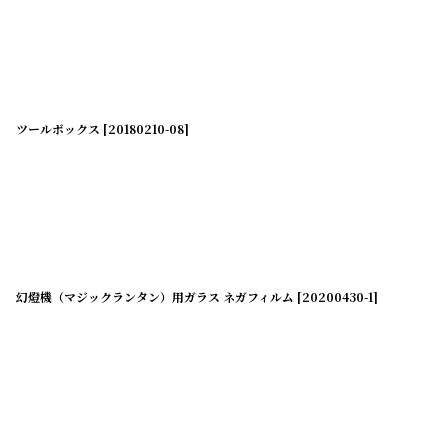
表示数
:
在庫あり
並び順
:
ツールボックス
[
20180210-08
]
幻燈機（マジックランタン）用ガラス ネガフィルム
[
20200430-1
]