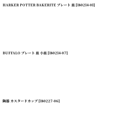
HARKER POTTER BAKERITE プレート 皿
[
180214-01
]
BUFFALO プレート 皿 小皿
[
180214-07
]
陶器 カスタードカップ
[
180227-06
]