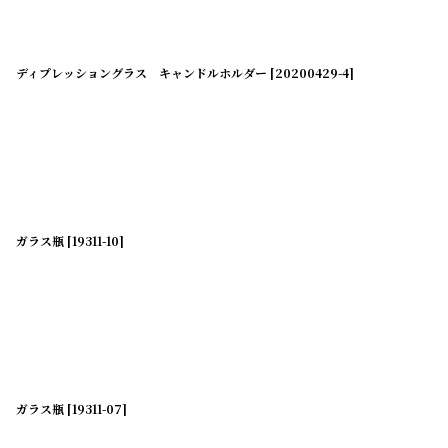
ディプレッショングラス キャンドルホルダー
[
20200429-4
]
ガラス瓶
[
19311-10
]
ガラス瓶
[
19311-07
]