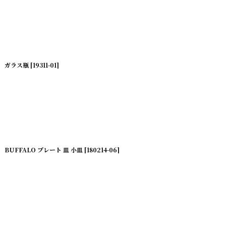
ガラス瓶
[
19311-01
]
BUFFALO プレート 皿 小皿
[
180214-06
]