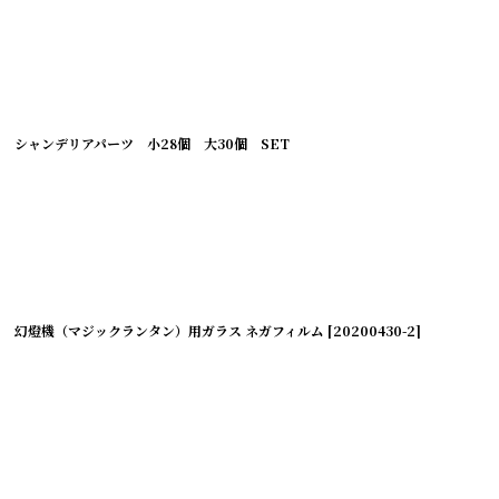
シャンデリアパーツ 小28個 大30個 SET
絞り込む
幻燈機（マジックランタン）用ガラス ネガフィルム
[
20200430-2
]