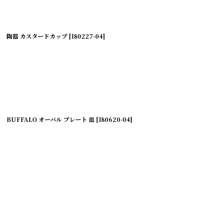
陶器 カスタードカップ
[
180227-04
]
BUFFALO オーバル プレート 皿
[
180620-04
]