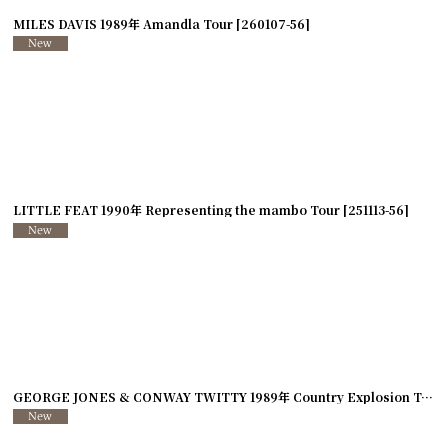
MILES DAVIS 1989年 Amandla Tour
[
260107-56
]
LITTLE FEAT 1990年 Representing the mambo Tour
[
251113-56
]
GEORGE JONES & CONWAY TWITTY 1989年 Country Explosion Tour