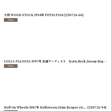
大判 WOOD STOCK 1994年 PEPSI PASS
[
250726-66
]
LOLLA PALOOZA 1997年 出演アーティスト Korn,Beck,Snoop dog etc...
Hell On Wheels 1987年 Helloween,Grim Reaper etc...
[
250726-94
]