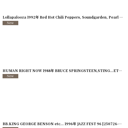
Lollapalooza 1992年 Red Hot Chili Peppers, Soundgarden, Pearl Jam 他
[
250117-86
]
HUMAN RIGHT NOW 1988年 BRUCE SPRINGSTEEN,STING...ETC...
[
BB.KING GEORGE BENSON etc... 1996年 JAZZ FEST 96
]
[
250726-90
]