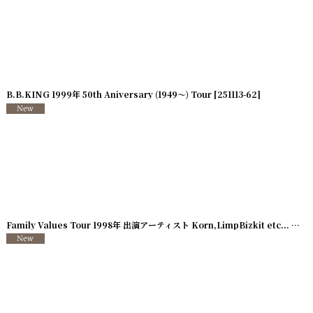
B.B.KING 1999年 50th Aniversary (1949〜) Tour
[
251113-62
]
726-52
Family Values Tour 1998年 出演アーティスト Korn,LimpBizkit etc...
]
[
250