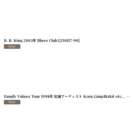
B. B. King 2003年 Blues Club
[
250117-90
]
Family Values Tour 1998年 出演アーティスト Korn,LimpBizkit etc...
[
250