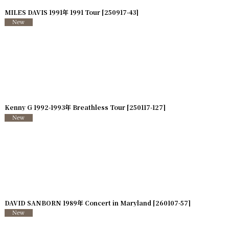
MILES DAVIS 1991年 1991 Tour
[
250917-43
]
Kenny G 1992-1993年 Breathless Tour
[
250117-127
]
[
250726-110
DAVID SANBORN 1989年 Concert in Maryland
]
[
260107-57
]