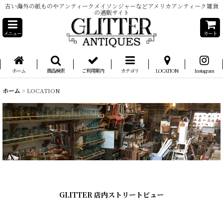
古い海外の紙ものやアンティークメイソンジャーなどアメリカアンティーク雑貨
の通販サイト
メニュー
カート
ホーム
商品検索
ご利用案内
カテゴリ
LOCATION
Instagram
ホーム
>
LOCATION
GLITTER 店内ストリートビュー