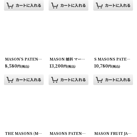
MASON’S PATENT NOV.30TH 1858 (M)QUART
MASON 傾斜 マーク (L) HALF GALLON
[
200611-16
]
[
200615
S MASONS PATENT 1858 (M) QUART
8,580
13,200
10,780
円
円
円
(税込)
(税込)
(税込)
THE MASONS (M) QUART
[
200601-6
]
MASONS PATENT NOV 30TH 1858 (S) PINT
MASON FRUIT JAR (S) PINT