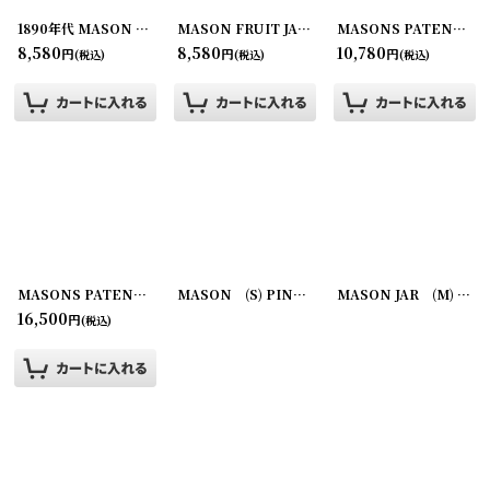
1890年代 MASON PATENT NOV 30TH 1858 (M) QUART
MASON FRUIT JAR (M) QUART
[
190718-3
[
190709-7
MASONS PATENT ライトグリーン (M) QUART
]
]
8,580
8,580
10,780
円
円
円
(税込)
(税込)
(税込)
MASONS PATENT NOV30TH 1858 グリーン (M) QUART
MASON (S) PINT
[
190712-3
]
[
190710-2
MASON JAR (M) QUART
]
16,500
円
(税込)