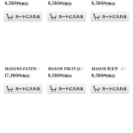
8,580
8,580
8,580
円
円
円
(税込)
(税込)
(税込)
MASONS PATENT NOV 30TH 1858 アメジスト (S) PINT
MASON FRUIT JAR (M) QUART
[
[
190712-4
190718-8
MASON 斜文字 (M) QUART
]
]
17,380
8,580
8,580
円
円
円
(税込)
(税込)
(税込)