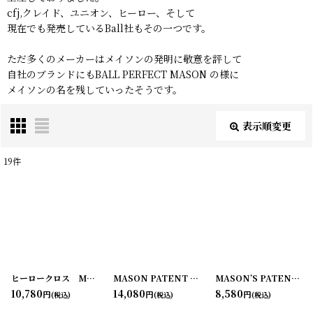
cfj,クレイド、ユニオン、ヒーロー、そして
現在でも発売しているBall社もその一つです。
ただ多くのメーカーはメイソンの発明に敬意を評して
自社のブランドにもBALL PERFECT MASON の様に
メイソンの名を残していったそうです。
表示順変更
閉じる
19
件
表示数
:
在庫あり
並び順
:
ヒーロークロス MASON IMPROVED (M) QUART
MASON PATENT 1858 ライトアメジスト (M)QUART
[
200611-7
]
MASON’S PATENT NOV.30TH 1858 (M)QUART
10,780
14,080
8,580
絞り込む
円
円
円
(税込)
(税込)
(税込)