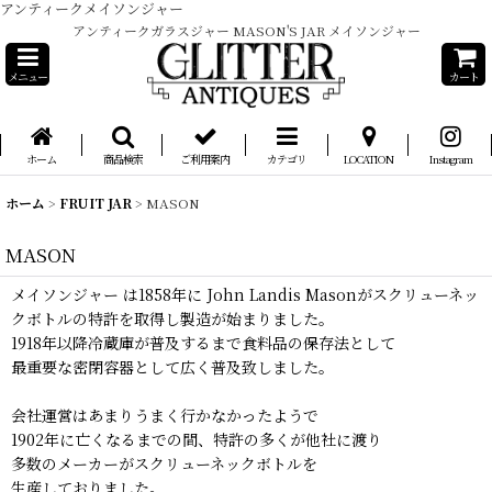
アンティークメイソンジャー
アンティークガラスジャー MASON'S JAR メイソンジャー
メニュー
カート
ホーム
商品検索
ご利用案内
カテゴリ
LOCATION
Instagram
ホーム
>
FRUIT JAR
>
MASON
MASON
メイソンジャー は1858年に John Landis Masonがスクリューネッ
クボトルの特許を取得し製造が始まりました。
1918年以降冷蔵庫が普及するまで食料品の保存法として
最重要な密閉容器として広く普及致しました。
会社運営はあまりうまく行かなかったようで
1902年に亡くなるまでの間、特許の多くが他社に渡り
多数のメーカーがスクリューネックボトルを
生産しておりました。