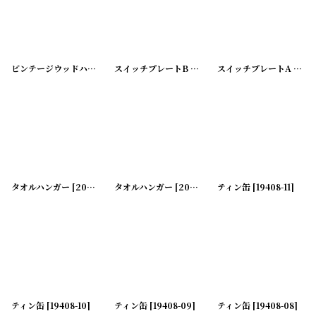
ビンテージウッドハンガー シングル
スイッチプレートB
[
20200425-12
[
20200128-4
]
スイッチプレートA
]
[
202
タオルハンガー
[
20200128-2
タオルハンガー
]
[
20200128-1
ティン缶
]
[
19408-11
]
ティン缶
[
19408-10
]
ティン缶
[
19408-09
]
ティン缶
[
19408-08
]