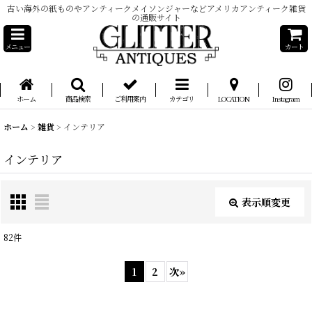
古い海外の紙ものやアンティークメイソンジャーなどアメリカアンティーク雑貨
の通販サイト
メニュー
カート
ホーム
商品検索
ご利用案内
カテゴリ
LOCATION
Instagram
ホーム
>
雑貨
>
インテリア
インテリア
表示順変更
閉じる
82
件
表示数
:
1
2
次
»
在庫あり