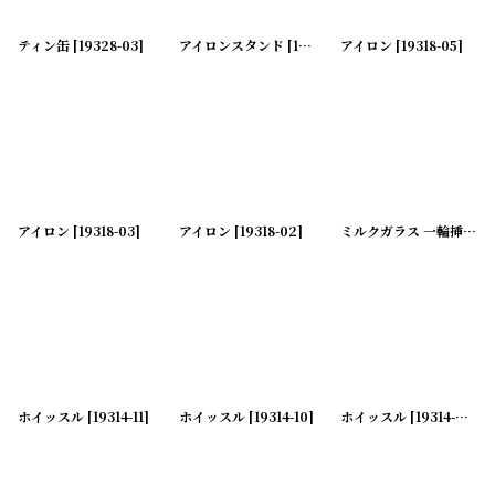
ティン缶
[
19328-03
]
アイロンスタンド
[
19318-08
アイロン
]
[
19318-05
]
アイロン
[
19318-03
]
アイロン
[
19318-02
]
ミルクガラス 一輪挿し フラワーベース
ホイッスル
[
19314-11
]
ホイッスル
[
19314-10
]
ホイッスル
[
19314-09
]