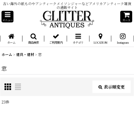
古い海外の紙ものやアンティークメイソンジャーなどアメリカアンティーク雑貨
の通販サイト
メニュー
カート
ホーム
商品検索
ご利用案内
カテゴリ
LOCATION
Instagram
ホーム
>
建具・建材
>
窓
窓
表示順変更
閉じる
23
件
表示数
:
在庫あり