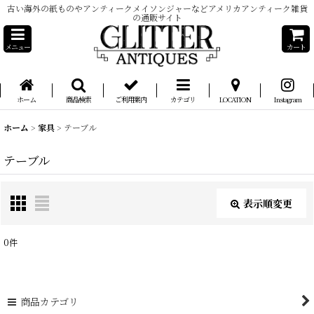
古い海外の紙ものやアンティークメイソンジャーなどアメリカアンティーク雑貨
の通販サイト
メニュー
カート
ホーム
商品検索
ご利用案内
カテゴリ
LOCATION
Instagram
ホーム
>
家具
>
テーブル
テーブル
表示順変更
閉じる
0
件
表示数
:
在庫あり
商品カテゴリ