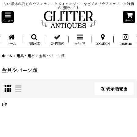
古い海外の紙ものやアンティークメイソンジャーなどアメリカアンティーク雑貨
の通販サイト
メニュー
カート
ホーム
商品検索
ご利用案内
カテゴリ
LOCATION
Instagram
ホーム
>
建具・建材
>
金具やパーツ類
金具やパーツ類
表示順変更
閉じる
1
件
表示数
:
在庫あり