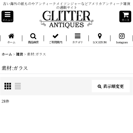
古い海外の紙ものやアンティークメイソンジャーなどアメリカアンティーク雑貨
の通販サイト
メニュー
カート
ホーム
商品検索
ご利用案内
カテゴリ
LOCATION
Instagram
ホーム
>
雑貨
>
素材:ガラス
素材:ガラス
表示順変更
閉じる
28
件
表示数
:
在庫あり