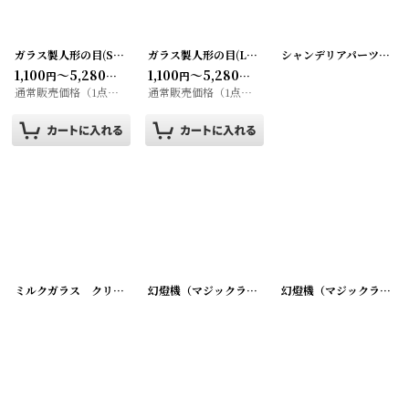
並び順
:
ガラス製人形の目(S)10個SET グラスアイ/ドールアイ
ガラス製人形の目(L)10個SET グラスアイ/ドールアイ
[
20200427-2
]
シャンデリアパーツ 小28個 大30個 SET
1,100
～5,280
1,100
～5,280
絞り込む
円
円
円
円
(税込)
(税込)
通常販売価格（1点）
:
1,100
～6,600
通常販売価格（1点）
:
1,100
～6,600
円
円
円
円
ミルクガラス クリームケース
[
2000509-3
]
幻燈機（マジックランタン）用ガラス ネガフィルム
幻燈機（マジックランタン）用ガラス ネガフィルム
[