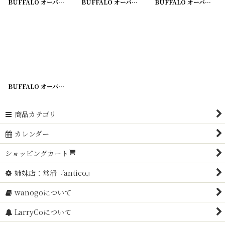
BUFFALO オーバル プレート 皿
[
180620-05
BUFFALO オーバル プレート 皿
]
[
180620-04
BUFFALO オーバル プレート 皿
]
BUFFALO オーバル プレート 皿
[
180620-01
]
商品カテゴリ
カレンダー
ショッピングカート
姉妹店：常滑『antico』
wanogoについて
LarryCoについて