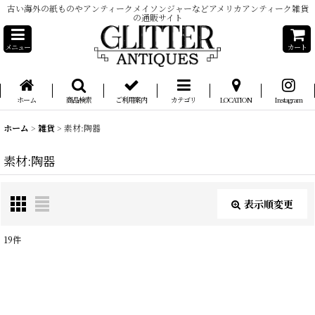
古い海外の紙ものやアンティークメイソンジャーなどアメリカアンティーク雑貨
の通販サイト
メニュー
カート
ホーム
商品検索
ご利用案内
カテゴリ
LOCATION
Instagram
ホーム
>
雑貨
>
素材:陶器
素材:陶器
表示順変更
閉じる
19
件
表示数
:
在庫あり