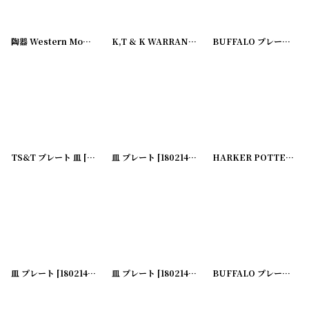
並び順
:
陶器 Western Monmouthスープボウル
[
180223-01
K,T & K WARRANTED 皿 プレート
]
[
180214-05
BUFFALO プレート 皿 小皿
]
絞り込む
TS&T プレート 皿
[
180214-08
皿 プレート
]
[
180214-11
]
HARKER POTTER BAKERITE プレート 皿
皿 プレート
[
180214-02
]
皿 プレート
[
180214-04
]
BUFFALO プレート 皿 小皿