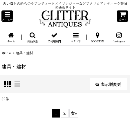
古い海外の紙ものやアンティークメイソンジャーなどアメリカアンティーク雑貨
の通販サイト
メニュー
カート
ホーム
商品検索
ご利用案内
カテゴリ
LOCATION
Instagram
ホーム
>
建具・建材
建具・建材
表示順変更
閉じる
89
件
サブカテゴリ
:
1
2
次
»
表示数
: