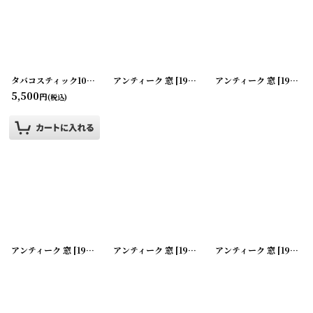
在庫あり
並び順
:
タバコスティック10本SET
アンティーク 窓
[
180210-01
]
[
191113-01
アンティーク 窓
]
[
191113-02
5,500
円
(税込)
絞り込む
アンティーク 窓
[
191113-03
アンティーク 窓
]
[
191113-04
アンティーク 窓
]
[
191113-05