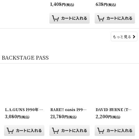
1,408
638
円
円
(税込)
(税込)
もっと見る
BACKSTAGE PASS
L.A.GUNS 1990年 Cocked and Loaded Tour
RARE!! oasis 1997-1998年 ALL AROUND THE WORLD TOUR
[
250726-74
]
DAVID BYRNE (TALKING HEADS) 1992年 Monster in the Mirror Tour
3,080
21,780
2,200
円
円
円
(税込)
(税込)
(税込)