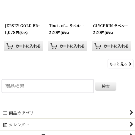
JERSEY GOLD BREAD ブレットラッピングペーパー ワックスペーパー
Tinct. of... ラベル2枚セット ZUMSTEG BROTHERS
[
GLYCERIN ラベル2枚セット FORSYTHS DRUG STORE
2024
1,078
220
220
円
円
円
(税込)
(税込)
(税込)
もっと見る
検索
商品カテゴリ
カレンダー