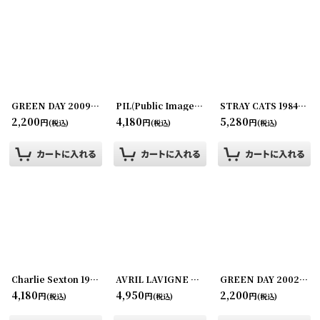
GREEN DAY 2009年 21st Century Breakdown Concert Tour
PIL(Public Image Ltd) SEX PISTOLS 1989年 Disappointed Tour
[
260107-
STRAY CATS 1984年 PIN-UP.TOUR
2,200
4,180
5,280
円
円
円
(税込)
(税込)
(税込)
Charlie Sexton 1989年 '89 Tour
[
260615-09
AVRIL LAVIGNE 2004-2005年 Bonez Tour
]
GREEN DAY 2002年 POP DISASTER TOUR
[
25
4,180
4,950
2,200
円
円
円
(税込)
(税込)
(税込)