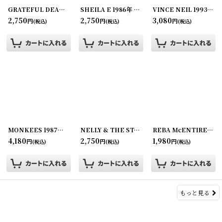
GRATEFUL DEAD 2014年 1990's Concert Replica
SHEILA E 1986年 A Love Bizzare Tour
[
250726-124
]
[
260107
VINCE NEIL 1993-1994年 Exposed Tour
2,750
2,750
3,080
円
円
円
(税込)
(税込)
(税込)
MONKEES 1987年 Summer Tour 1987
[
250917-11
NELLY & THE ST.LUNATICS 2003年 Nellyville Tour
]
REBA McENTIRE 1990年 International Fan Club ノベルティ
4,180
2,750
1,980
円
円
円
(税込)
(税込)
(税込)
もっと見る