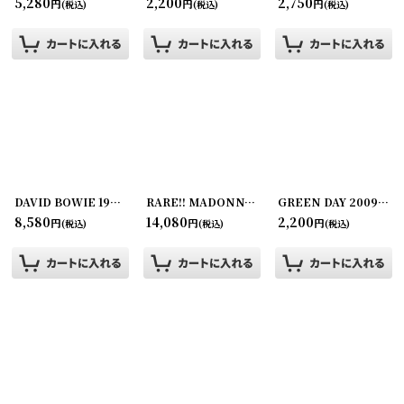
5,280
2,200
2,750
円
円
円
(税込)
(税込)
(税込)
DAVID BOWIE 1987年 Glass Spider Tour PEPSI アドバタイジング！
RARE!! MADONNA 1990年 NASSAU COLISEUM CONCERT RADIO PASS
GREEN DAY 2009年 21st Century Breakdown Concert Tour
[
251
8,580
14,080
2,200
円
円
円
(税込)
(税込)
(税込)