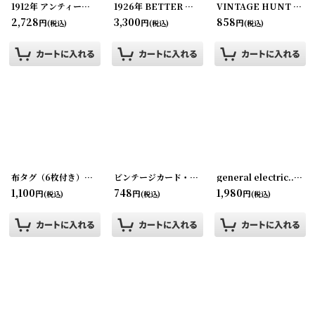
1912年 アンティークアドバタイジング カレンダー
1926年 BETTER HOMES AND GARDENS 雑誌
[
20230808-3
]
VINTAGE HUNT CLIP No.2 ブルドッククリップ
2,728
3,300
858
円
円
円
(税込)
(税込)
(税込)
布タグ（6枚付き）W.S.Settle PORTLAND ORE
ビンテージカード・グリーティング・バレンタイン・バースデー etc...
[
201110-1
]
general electric...レシピブック/クックブック
1,100
748
1,980
円
円
円
(税込)
(税込)
(税込)