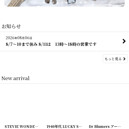
お知らせ
2026
08
06
年
月
日
8/7〜10まで休み 8/11は 13時〜18時の営業です
もっと見る
New arrival
STEVIE WONDER 1992年 NATURAL WONDER Tour
1940年代 LUCKY STAR レポート用紙 ノート
[
260615-55
Dr Blumers アーモンドエッセンス 箱
]
[
022