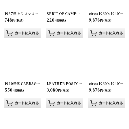
1967年 クリスマスグリーティング ビンテージカード
SPRIT OF CAMPHOR ラベル2枚セット FORSYTHS DRUG STORE
[
210928-14
]
circa 1930's-1940's Advertising Bill Hook PEOPLES SAVINGS BANK... アドバタイジング フック 伝票ホルダー
748
220
9,878
円
円
円
(税込)
(税込)
(税込)
1920年代 CABBAGE SEED PACKAGE
[
2020624-7
LEATHER POSTCARD 革のポストカード ビンテージレザーポストカード
]
circa 1930's-1940's Advertising Bill Hook LAVELLE RUBBER CO ... アドバタイジング フック 伝票ホルダー
550
3,080
9,878
円
円
円
(税込)
(税込)
(税込)