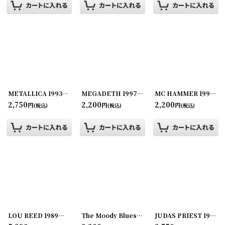
METALLICA 1993年 Nowhere Else to Roam Tour
MEGADETH 1997-1998年 Cryptic Writings Tour
[
250726-50
]
MC HAMMER 1992年 TOO LEGIT TO QOIT TOUR
2,750
2,200
2,200
円
円
円
(税込)
(税込)
(税込)
LOU REED 1989年 NEW YORK （ROUND）
The Moody Blues 1988年 Sur la mer Tour
[
250917-10
]
JUDAS PRIEST 1988年 Ram it Down Tour
[
250