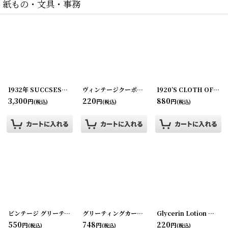
紙もの・文具・事務
1932年 SUCCSESSFUL FARMING 雑誌
[
200528-4
ヴィンテージクーポン ロールチケット＜ダブル＞ 10枚SET
]
1920’S CLOTH OF GOLD ラベル
3,300
220
880
円
円
円
(税込)
(税込)
(税込)
ビンテージ グリーティングカード
[
210708-4
]
グリーティングカード・ビンテージカード ねこ
Glycerin Lotion ラベル2枚セット ZUMSTEG BROS
[
220
550
748
220
円
円
円
(税込)
(税込)
(税込)