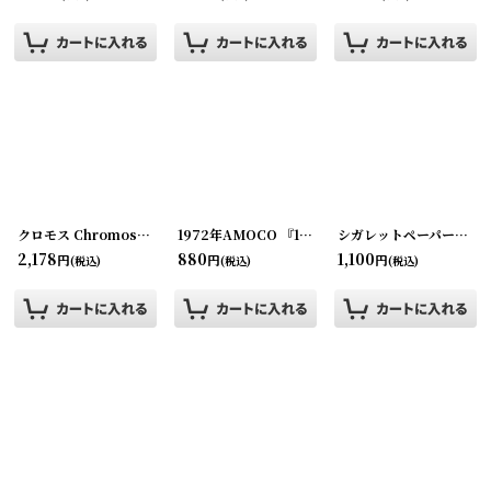
クロモス Chromos 薔薇とHANDモチーフ
[
20240423-03
1972年AMOCO 『1968 HUMPHREY MUSKIE』大統領選挙キャンペーンピンバッチ
]
シガレットペーパー3つセット
2,178
880
1,100
円
円
円
(税込)
(税込)
(税込)