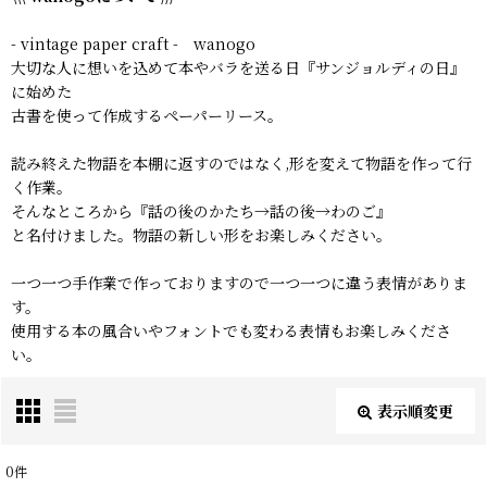
- vintage paper craft - wanogo
大切な人に想いを込めて本やバラを送る日『サンジョルディの日』
に始めた
古書を使って作成するペーパーリース。
読み終えた物語を本棚に返すのではなく,形を変えて物語を作って行
く作業。
そんなところから『話の後のかたち→話の後→わのご』
と名付けました。物語の新しい形をお楽しみください。
一つ一つ手作業で作っておりますので一つ一つに違う表情がありま
す。
使用する本の風合いやフォントでも変わる表情もお楽しみくださ
い。
表示順変更
閉じる
0
件