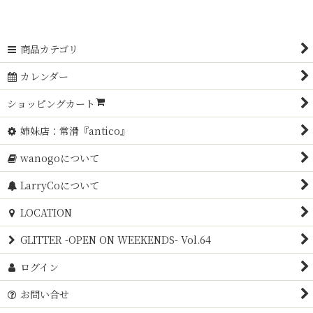
表示数
:
在庫あり
商品カテゴリ
カレンダー
並び順
:
ショッピングカート
絞り込む
姉妹店：常滑『antico』
wanogoについて
LarryCoについて
LOCATION
GLITTER -OPEN ON WEEKENDS- Vol.64
ログイン
お問い合せ