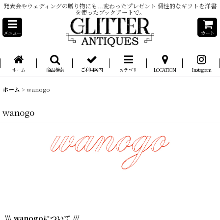
発表会やウェディングの贈り物にも...変わったプレゼント 個性的なギフトを洋書
を使ったブックアートで。
メニュー
カート
ホーム
商品検索
ご利用案内
カテゴリ
LOCATION
Instagram
ホーム
>
wanogo
wanogo
\\\ wanogoについて ///