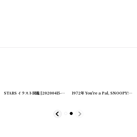
00609-5
STARS イラスト図鑑
[
20200418-14
]
]
[
20200415-26
]
1972年 You're a Pal, SNOOPY! PEANUTS スヌーピー ビンテージコミック