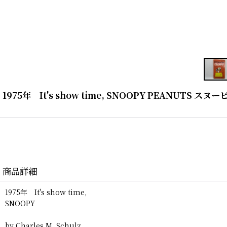
1975年 It's show time, SNOOPY PEANUTS
商品詳細
1975年 It's show time,
SNOOPY
by Charles M. Schulz