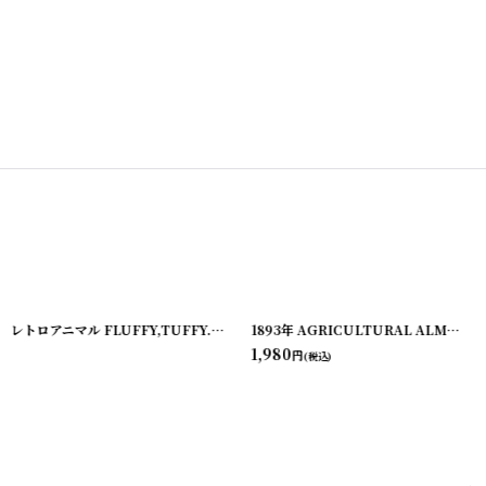
レトロアニマル FLUFFY,TUFFY... RONEYの絵本
[
20221220-1
[
220209-2
]
]
1893年 AGRICULTURAL ALMANAC アンティーク アルマナック/暦歴
1,980
円
(税込)