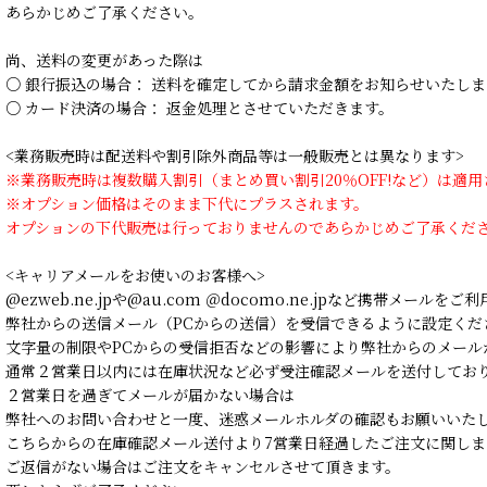
あらかじめご了承ください。
尚、送料の変更があった際は
○ 銀行振込の場合： 送料を確定してから請求金額をお知らせいたしま
○ カード決済の場合： 返金処理とさせていただきます。
<業務販売時は配送料や割引除外商品等は一般販売とは異なります>
※業務販売時は複数購入割引（まとめ買い割引20％OFF!など）は適
※オプション価格はそのまま下代にプラスされます。
オプションの下代販売は行っておりませんのであらかじめご了承くだ
<キャリアメールをお使いのお客様へ>
@ezweb.ne.jpや@au.com ＠docomo.ne.jpなど携帯メールを
弊社からの送信メール（PCからの送信）を受信できるように設定くだ
文字量の制限やPCからの受信拒否などの影響により弊社からのメール
通常２営業日以内には在庫状況など必ず受注確認メールを送付してお
２営業日を過ぎてメールが届かない場合は
弊社へのお問い合わせと一度、迷惑メールホルダの確認もお願いいた
こちらからの在庫確認メール送付より7営業日経過したご注文に関しま
ご返信がない場合はご注文をキャンセルさせて頂きます。