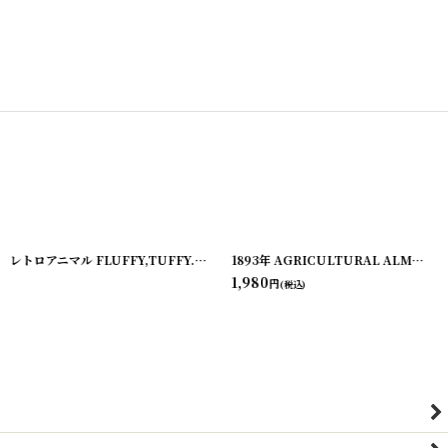
レトロアニマル FLUFFY,TUFFY... RONEYの絵本
[
20221220-1
[
220209-2
]
]
1893年 AGRICULTURAL ALMANAC アンティーク アルマナック/暦歴
1,980
円
(税込)