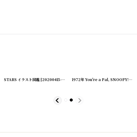
00609-5
STARS イラスト図鑑
[
20200418-14
]
]
[
20200415-26
]
1972年 You're a Pal, SNOOPY! PEANUTS スヌーピー ビンテージコミック