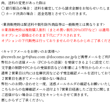
尚、送料の変更があった際は
○ 銀行振込の場合： 送料を確定してから請求金額をお知らせいたしま
○ カード決済の場合： 返金処理とさせていただきます。
<業務販売時は配送料や割引除外商品等は一般販売とは異なります>
※業務販売時は複数購入割引（まとめ買い割引20％OFF!など）は適
※オプション価格はそのまま下代にプラスされます。
オプションの下代販売は行っておりませんのであらかじめご了承くだ
<キャリアメールをお使いのお客様へ>
@ezweb.ne.jpや@au.com ＠docomo.ne.jpなど携帯メールを
弊社からの送信メール（PCからの送信）を受信できるように設定くだ
文字量の制限やPCからの受信拒否などの影響により弊社からのメール
通常２営業日以内には在庫状況など必ず受注確認メールを送付してお
２営業日を過ぎてメールが届かない場合は
弊社へのお問い合わせと一度、迷惑メールホルダの確認もお願いいた
こちらからの在庫確認メール送付より7営業日経過したご注文に関しま
ご返信がない場合はご注文をキャンセルさせて頂きます。
悪しからずご了承ください。