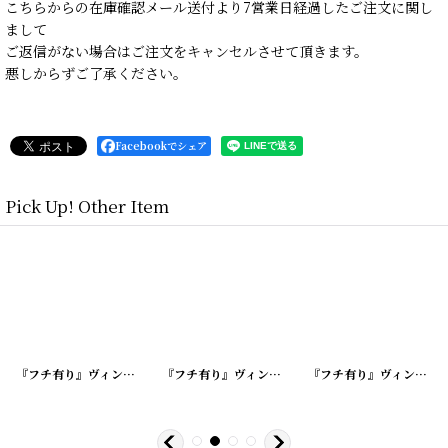
こちらからの在庫確認メール送付より7営業日経過したご注文に関し
まして
ご返信がない場合はご注文をキャンセルさせて頂きます。
悪しからずご了承ください。
Facebookでシェア
Pick Up! Other Item
628-1
]
[
20220628-8
『フチ有り』ヴィンテージミルクキャップ
]
[
20220628-7
『フチ有り』ヴィンテージミルクキャップ
]
[
202206
『フチ有り』ヴィンテージミルクキャップ