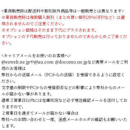
<業務販売時は配送料や割引除外商品等は一般販売とは異なります>
※業務販売時は複数購入割引（まとめ買い割引20％OFF!など）は適
用されませんのでご注意ください。
※オプション価格はそのまま下代にプラスされます。
オプションの下代販売は行っておりませんのであらかじめご了承くだ
さい。
<キャリアメールをお使いのお客様へ>
@ezweb.ne.jpや@au.com ＠docomo.ne.jpなど携帯メールをご利
用のお客様は
弊社からの送信メール（PCからの送信）を受信できるように設定く
ださい。
文字量の制限やPCからの受信拒否などの影響により弊社からのメー
ルが届かない事があります。
通常２営業日以内には在庫状況など必ず受注確認メールを送付してお
りますので、
２営業日を過ぎてメールが届かない場合は
弊社へのお問い合わせと一度、迷惑メールホルダの確認もお願いいた
します。