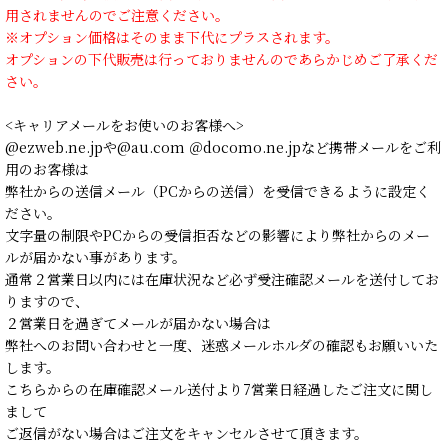
用されませんのでご注意ください。
※オプション価格はそのまま下代にプラスされます。
オプションの下代販売は行っておりませんのであらかじめご了承くだ
さい。
<キャリアメールをお使いのお客様へ>
@ezweb.ne.jpや@au.com ＠docomo.ne.jpなど携帯メールをご利
用のお客様は
弊社からの送信メール（PCからの送信）を受信できるように設定く
ださい。
文字量の制限やPCからの受信拒否などの影響により弊社からのメー
ルが届かない事があります。
通常２営業日以内には在庫状況など必ず受注確認メールを送付してお
りますので、
２営業日を過ぎてメールが届かない場合は
弊社へのお問い合わせと一度、迷惑メールホルダの確認もお願いいた
します。
こちらからの在庫確認メール送付より7営業日経過したご注文に関し
まして
ご返信がない場合はご注文をキャンセルさせて頂きます。