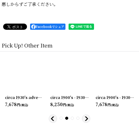
悪しからずご了承ください。
Facebookでシェア
Pick Up! Other Item
003-02
]
circa 1930's advertising clip THE F.BISSELL COMPANY TOLEDO
circa 1900's - 1930's Advertising Clip COAL AND COKE...
[
231003-04
]
circa 1900's - 1930's Advertising Clip NORWICH・UNION...
[
23
7,678
8,250
7,678
円
円
円
(税込)
(税込)
(税込)