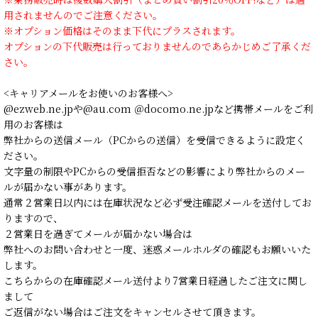
用されませんのでご注意ください。
※オプション価格はそのまま下代にプラスされます。
オプションの下代販売は行っておりませんのであらかじめご了承くだ
さい。
<キャリアメールをお使いのお客様へ>
@ezweb.ne.jpや@au.com ＠docomo.ne.jpなど携帯メールをご利
用のお客様は
弊社からの送信メール（PCからの送信）を受信できるように設定く
ださい。
文字量の制限やPCからの受信拒否などの影響により弊社からのメー
ルが届かない事があります。
通常２営業日以内には在庫状況など必ず受注確認メールを送付してお
りますので、
２営業日を過ぎてメールが届かない場合は
弊社へのお問い合わせと一度、迷惑メールホルダの確認もお願いいた
します。
こちらからの在庫確認メール送付より7営業日経過したご注文に関し
まして
ご返信がない場合はご注文をキャンセルさせて頂きます。