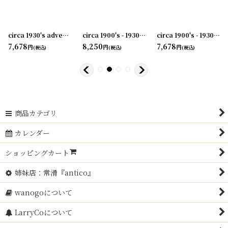
003-02
]
circa 1930's advertising clip THE F.BISSELL COMPANY TOLEDO
circa 1900's - 1930's Advertising Clip COAL AND COKE...
[
231003-04
]
circa 1900's - 1930's Advertising Clip NORWICH・UNION...
[
23
7,678
8,250
7,678
円
円
円
(税込)
(税込)
(税込)
商品カテゴリ
カレンダー
ショッピングカート
姉妹店：常滑『antico』
wanogoについて
LarryCoについて