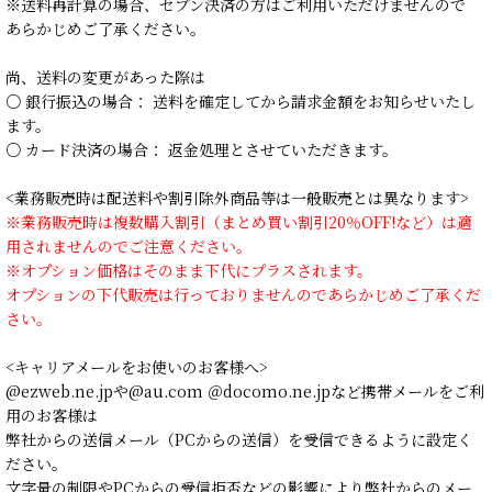
※送料再計算の場合、セブン決済の方はご利用いただけませんので
あらかじめご了承ください。
尚、送料の変更があった際は
○ 銀行振込の場合： 送料を確定してから請求金額をお知らせいたし
ます。
○ カード決済の場合： 返金処理とさせていただきます。
<業務販売時は配送料や割引除外商品等は一般販売とは異なります>
※業務販売時は複数購入割引（まとめ買い割引20％OFF!など）は適
用されませんのでご注意ください。
※オプション価格はそのまま下代にプラスされます。
オプションの下代販売は行っておりませんのであらかじめご了承くだ
さい。
<キャリアメールをお使いのお客様へ>
@ezweb.ne.jpや@au.com ＠docomo.ne.jpなど携帯メールをご利
用のお客様は
弊社からの送信メール（PCからの送信）を受信できるように設定く
ださい。
文字量の制限やPCからの受信拒否などの影響により弊社からのメー