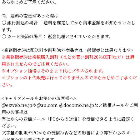
あらかじめご了承ください。
尚、送料の変更があった際は
○ 銀行振込の場合： 送料を確定してから請求金額をお知らせいたし
ます。
○ カード決済の場合： 返金処理とさせていただきます。
<業務販売時は配送料や割引除外商品等は一般販売とは異なります>
※業務販売時は複数購入割引（まとめ買い割引20％OFF!など）は適
用されませんのでご注意ください。
※オプション価格はそのまま下代にプラスされます。
オプションの下代販売は行っておりませんのであらかじめご了承くだ
さい。
<キャリアメールをお使いのお客様へ>
@ezweb.ne.jpや@au.com ＠docomo.ne.jpなど携帯メールをご利
用のお客様は
弊社からの送信メール（PCからの送信）を受信できるように設定く
ださい。
文字量の制限やPCからの受信拒否などの影響により弊社からのメー
ルが届かない事があります。