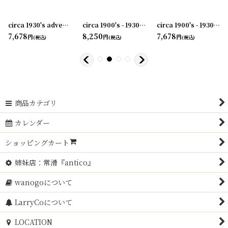
003-02
]
circa 1930's advertising clip THE F.BISSELL COMPANY TOLEDO
circa 1900's - 1930's Advertising Clip COAL AND COKE...
[
231003-04
]
circa 1900's - 1930's Advertising Clip NORWICH・UNION...
[
23
7,678
8,250
7,678
円
円
円
(税込)
(税込)
(税込)
商品カテゴリ
カレンダー
ショッピングカート
姉妹店：常滑『antico』
wanogoについて
LarryCoについて
LOCATION