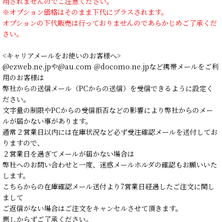
用されませんのでご注意ください。
※オプション価格はそのまま下代にプラスされます。
オプションの下代販売は行っておりませんのであらかじめご了承くだ
さい。
<キャリアメールをお使いのお客様へ>
@ezweb.ne.jpや@au.com ＠docomo.ne.jpなど携帯メールをご利
用のお客様は
弊社からの送信メール（PCからの送信）を受信できるように設定く
ださい。
文字量の制限やPCからの受信拒否などの影響により弊社からのメー
ルが届かない事があります。
通常２営業日以内には在庫状況など必ず受注確認メールを送付してお
りますので、
２営業日を過ぎてメールが届かない場合は
弊社へのお問い合わせと一度、迷惑メールホルダの確認もお願いいた
します。
こちらからの在庫確認メール送付より7営業日経過したご注文に関し
まして
ご返信がない場合はご注文をキャンセルさせて頂きます。
悪しからずご了承ください。