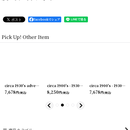
Facebookでシェア
Pick Up! Other Item
003-02
]
circa 1930's advertising clip THE F.BISSELL COMPANY TOLEDO
circa 1900's - 1930's Advertising Clip COAL AND COKE...
[
231003-04
]
circa 1900's - 1930's Advertising Clip NORWICH・UNION...
[
23
7,678
8,250
7,678
円
円
円
(税込)
(税込)
(税込)