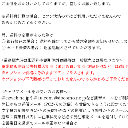
ご面倒をおかけいたしておりますが、宜しくお願い致します。
※送料再計算の場合、セブン決済の方はご利用いただけませんので
あらかじめご了承ください。
尚、送料の変更があった際は
○ 銀行振込の場合： 送料を確定してから請求金額をお知らせいたしま
○ カード決済の場合： 返金処理とさせていただきます。
<業務販売時は配送料や割引除外商品等は一般販売とは異なります>
※業務販売時は複数購入割引（まとめ買い割引20％OFF!など）は適
※オプション価格はそのまま下代にプラスされます。
オプションの下代販売は行っておりませんのであらかじめご了承くだ
<キャリアメールをお使いのお客様へ>
@ezweb.ne.jpや@au.com ＠docomo.ne.jpなど携帯メールを
弊社からの送信メール（PCからの送信）を受信できるように設定くだ
文字量の制限やPCからの受信拒否などの影響により弊社からのメール
通常２営業日以内には在庫状況など必ず受注確認メールを送付してお
２営業日を過ぎてメールが届かない場合は