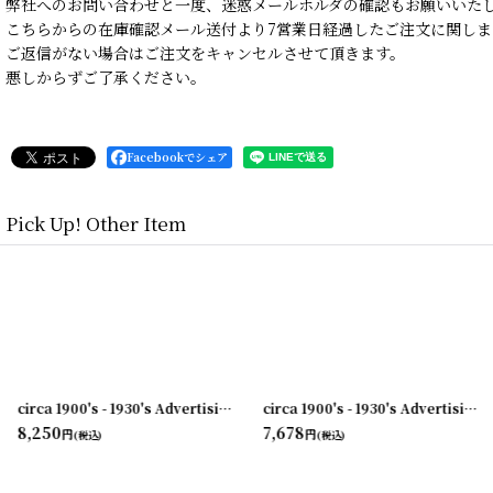
弊社へのお問い合わせと一度、迷惑メールホルダの確認もお願いいた
こちらからの在庫確認メール送付より7営業日経過したご注文に関しま
ご返信がない場合はご注文をキャンセルさせて頂きます。
悪しからずご了承ください。
Facebookでシェア
Pick Up! Other Item
[
231003-04
]
circa 1900's - 1930's Advertising Clip COAL AND COKE...
[
231003-03
]
[
231003-10
circa 1900's - 1930's Advertising Clip NORWICH・UNION...
]
8,250
7,678
円
円
(税込)
(税込)