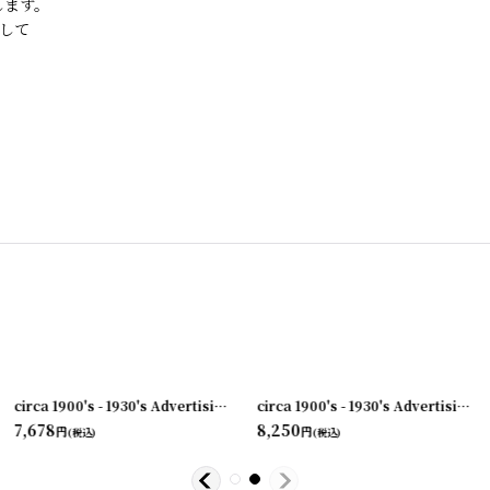
します。
して
[
231003-09
circa 1900's - 1930's Advertising Clip THE F. BISSELL COMPANY
]
[
circa 1900's - 1930's Advertising Clip PAPER BOXES...
231
7,678
8,250
円
円
(税込)
(税込)