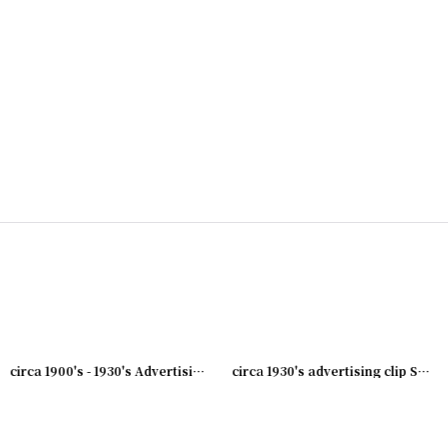
003-08
]
[
231003-07
]
circa 1900's - 1930's Advertising Clip DINE AT..
[
231003-06
]
circa 1930's advertising clip SUNSHINE BISCUIT