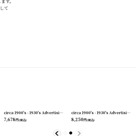
します。
して
[
231003-09
circa 1900's - 1930's Advertising Clip THE F. BISSELL COMPANY
]
[
circa 1900's - 1930's Advertising Clip PAPER BOXES...
231
7,678
8,250
円
円
(税込)
(税込)