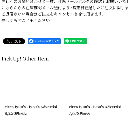
弊社へのお問い合わせと一度、迷惑メールホルダの確認もお願いいた
こちらからの在庫確認メール送付より7営業日経過したご注文に関しま
ご返信がない場合はご注文をキャンセルさせて頂きます。
悪しからずご了承ください。
Facebookでシェア
Pick Up! Other Item
[
231003-04
]
circa 1900's - 1930's Advertising Clip COAL AND COKE...
[
231003-03
]
[
231003-10
circa 1900's - 1930's Advertising Clip NORWICH・UNION...
]
8,250
7,678
円
円
(税込)
(税込)