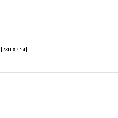
[
231007-24
]