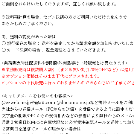
ご面倒をおかけいたしておりますが、宜しくお願い致します。
※送料再計算の場合、セブン決済の方はご利用いただけませんので
あらかじめご了承ください。
尚、送料の変更があった際は
○ 銀行振込の場合： 送料を確定してから請求金額をお知らせいたしま
○ カード決済の場合： 返金処理とさせていただきます。
<業務販売時は配送料や割引除外商品等は一般販売とは異なります>
※業務販売時は複数購入割引（まとめ買い割引20％OFF!など）は適
※オプション価格はそのまま下代にプラスされます。
オプションの下代販売は行っておりませんのであらかじめご了承くだ
<キャリアメールをお使いのお客様へ>
@ezweb.ne.jpや@au.com ＠docomo.ne.jpなど携帯メールを
弊社からの送信メール（PCからの送信）を受信できるように設定くだ
文字量の制限やPCからの受信拒否などの影響により弊社からのメール
通常２営業日以内には在庫状況など必ず受注確認メールを送付してお
２営業日を過ぎてメールが届かない場合は