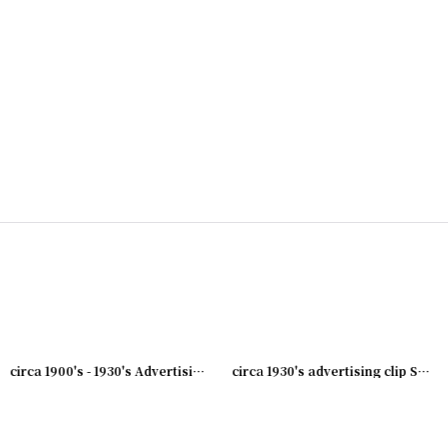
003-08
]
[
231003-07
]
circa 1900's - 1930's Advertising Clip DINE AT..
[
231003-06
]
circa 1930's advertising clip SUNSHINE BISCUIT