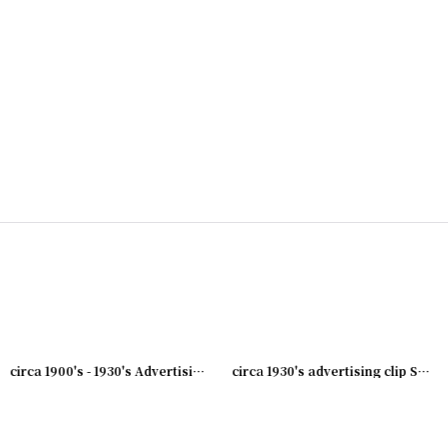
003-08
]
[
231003-07
]
circa 1900's - 1930's Advertising Clip DINE AT..
[
231003-06
]
circa 1930's advertising clip SUNSHINE BISCUIT