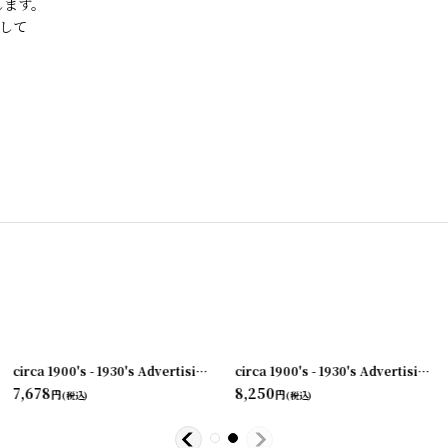
します。
して
[
231003-09
circa 1900's - 1930's Advertising Clip THE F. BISSELL COMPANY
]
[
circa 1900's - 1930's Advertising Clip PAPER BOXES...
231
7,678
8,250
円
円
(税込)
(税込)