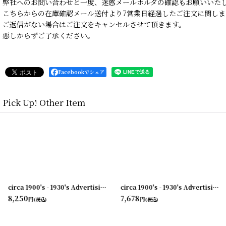
弊社へのお問い合わせと一度、迷惑メールホルダの確認もお願いいた
こちらからの在庫確認メール送付より7営業日経過したご注文に関しま
ご返信がない場合はご注文をキャンセルさせて頂きます。
悪しからずご了承ください。
Facebookでシェア
Pick Up! Other Item
[
231003-04
]
circa 1900's - 1930's Advertising Clip COAL AND COKE...
[
231003-03
]
[
231003-10
circa 1900's - 1930's Advertising Clip NORWICH・UNION...
]
8,250
7,678
円
円
(税込)
(税込)