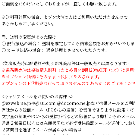
ご面倒をおかけいたしておりますが、宜しくお願い致します。
※送料再計算の場合、セブン決済の方はご利用いただけませんので
あらかじめご了承ください。
尚、送料の変更があった際は
○ 銀行振込の場合： 送料を確定してから請求金額をお知らせいたしま
○ カード決済の場合： 返金処理とさせていただきます。
<業務販売時は配送料や割引除外商品等は一般販売とは異なります>
※業務販売時は複数購入割引（まとめ買い割引20％OFF!など）は適
※オプション価格はそのまま下代にプラスされます。
オプションの下代販売は行っておりませんのであらかじめご了承くだ
<キャリアメールをお使いのお客様へ>
@ezweb.ne.jpや@au.com ＠docomo.ne.jpなど携帯メールを
弊社からの送信メール（PCからの送信）を受信できるように設定くだ
文字量の制限やPCからの受信拒否などの影響により弊社からのメール
通常２営業日以内には在庫状況など必ず受注確認メールを送付してお
２営業日を過ぎてメールが届かない場合は