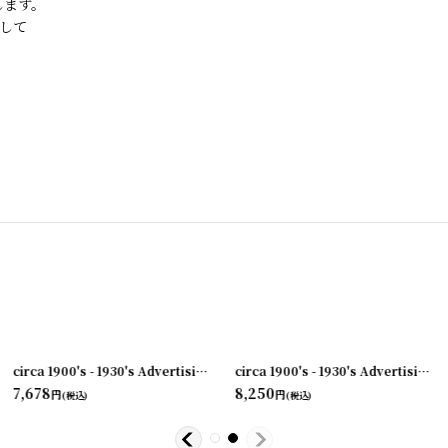
します。
して
[
231003-09
circa 1900's - 1930's Advertising Clip THE F. BISSELL COMPANY
]
[
circa 1900's - 1930's Advertising Clip PAPER BOXES...
231
7,678
8,250
円
円
(税込)
(税込)