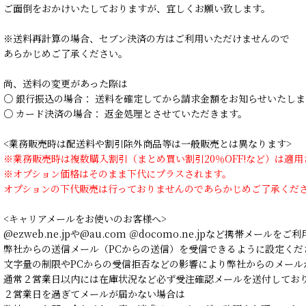
ご面倒をおかけいたしておりますが、宜しくお願い致します。
※送料再計算の場合、セブン決済の方はご利用いただけませんので
あらかじめご了承ください。
尚、送料の変更があった際は
○ 銀行振込の場合： 送料を確定してから請求金額をお知らせいたしま
○ カード決済の場合： 返金処理とさせていただきます。
<業務販売時は配送料や割引除外商品等は一般販売とは異なります>
※業務販売時は複数購入割引（まとめ買い割引20％OFF!など）は適
※オプション価格はそのまま下代にプラスされます。
オプションの下代販売は行っておりませんのであらかじめご了承くだ
<キャリアメールをお使いのお客様へ>
@ezweb.ne.jpや@au.com ＠docomo.ne.jpなど携帯メールを
弊社からの送信メール（PCからの送信）を受信できるように設定くだ
文字量の制限やPCからの受信拒否などの影響により弊社からのメール
通常２営業日以内には在庫状況など必ず受注確認メールを送付してお
２営業日を過ぎてメールが届かない場合は