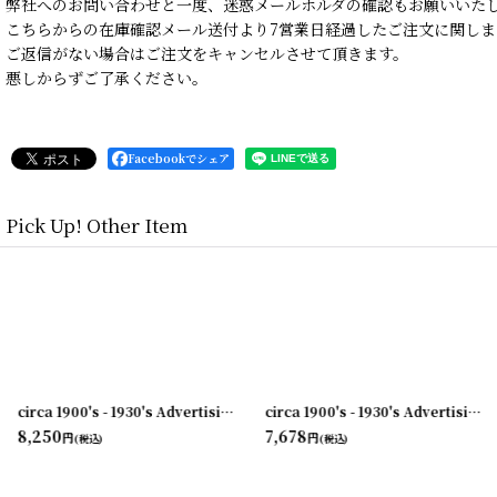
弊社へのお問い合わせと一度、迷惑メールホルダの確認もお願いいた
こちらからの在庫確認メール送付より7営業日経過したご注文に関しま
ご返信がない場合はご注文をキャンセルさせて頂きます。
悪しからずご了承ください。
Facebookでシェア
Pick Up! Other Item
[
231003-04
]
circa 1900's - 1930's Advertising Clip COAL AND COKE...
[
231003-03
]
[
231003-10
circa 1900's - 1930's Advertising Clip NORWICH・UNION...
]
8,250
7,678
円
円
(税込)
(税込)