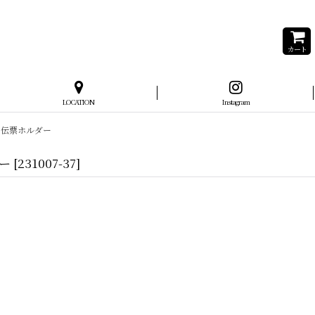
カート
LOCATION
Instagram
 フック 伝票ホルダー
ダー
[
231007-37
]