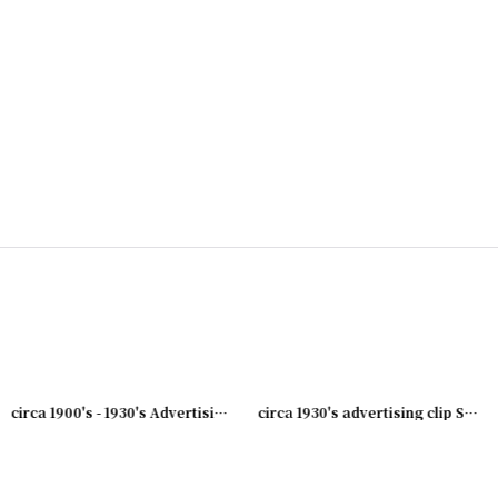
003-08
]
[
231003-07
]
circa 1900's - 1930's Advertising Clip DINE AT..
[
231003-06
]
circa 1930's advertising clip SUNSHINE BISCUIT