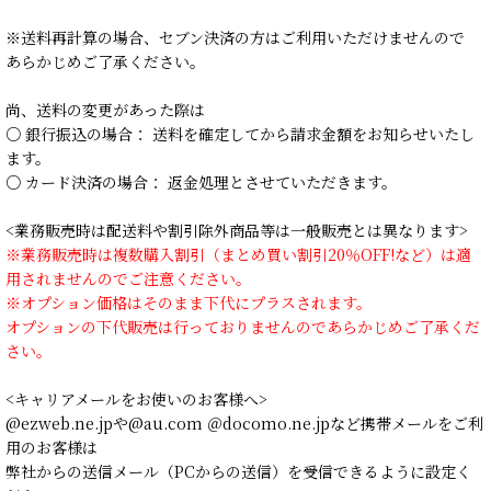
※送料再計算の場合、セブン決済の方はご利用いただけませんので
あらかじめご了承ください。
尚、送料の変更があった際は
○ 銀行振込の場合： 送料を確定してから請求金額をお知らせいたし
ます。
○ カード決済の場合： 返金処理とさせていただきます。
<業務販売時は配送料や割引除外商品等は一般販売とは異なります>
※業務販売時は複数購入割引（まとめ買い割引20％OFF!など）は適
用されませんのでご注意ください。
※オプション価格はそのまま下代にプラスされます。
オプションの下代販売は行っておりませんのであらかじめご了承くだ
さい。
<キャリアメールをお使いのお客様へ>
@ezweb.ne.jpや@au.com ＠docomo.ne.jpなど携帯メールをご利
用のお客様は
弊社からの送信メール（PCからの送信）を受信できるように設定く