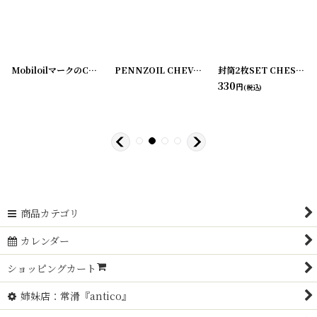
[
20200407-21
]
MobiloilマークのCUSTOMER SERVICE RECORD
PENNZOIL CHEVOROLET サービスチケット3枚セット
[
20200323-05
[
200601-1
]
]
封筒2枚SET CHESSIE SYSTEM RAILROADS
330
円
(税込)
50
円
商品カテゴリ
カレンダー
ショッピングカート
姉妹店：常滑『antico』