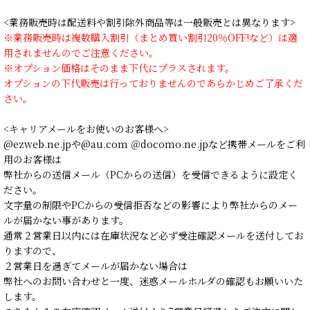
<業務販売時は配送料や割引除外商品等は一般販売とは異なります>
※業務販売時は複数購入割引（まとめ買い割引20％OFF!など）は適
用されませんのでご注意ください。
※オプション価格はそのまま下代にプラスされます。
オプションの下代販売は行っておりませんのであらかじめご了承くだ
さい。
<キャリアメールをお使いのお客様へ>
@ezweb.ne.jpや@au.com ＠docomo.ne.jpなど携帯メールをご利
用のお客様は
弊社からの送信メール（PCからの送信）を受信できるように設定く
ださい。
文字量の制限やPCからの受信拒否などの影響により弊社からのメー
ルが届かない事があります。
通常２営業日以内には在庫状況など必ず受注確認メールを送付してお
りますので、
２営業日を過ぎてメールが届かない場合は
弊社へのお問い合わせと一度、迷惑メールホルダの確認もお願いいた
します。