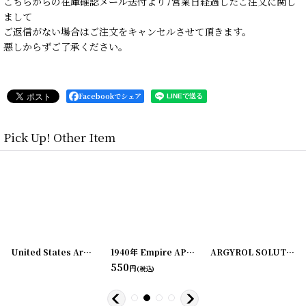
こちらからの在庫確認メール送付より7営業日経過したご注文に関し
まして
ご返信がない場合はご注文をキャンセルさせて頂きます。
悪しからずご了承ください。
Facebookでシェア
Pick Up! Other Item
[
200601-5
]
United States Armed Forces Institute 封筒レポート紙SET
[
200601-3
]
1940年 Empire APPLE CRESCENT 木箱ラベル
[
200601-4
ARGYROL SOLUTION ラベル3枚セット
]
[
550
円
(税込)