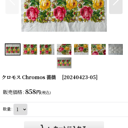
クロモス Chromos 薔薇
[
20240423-05
]
858
販売価格
:
円
(税込)
数量
: