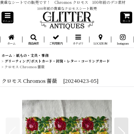
貴重なシートでの販売です！ Chromos クロモス 100年前のデコ素材
100年前の貴重なクロモスシート販売
メニュー
カート
ホーム
商品検索
ご利用案内
カテゴリ
LOCATION
Instagram
ホーム
>
紙もの・文具・事務
>
グリーティング/ポストカード・封筒・レター・コーリングカード
>
クロモス Chromos 薔薇
クロモス Chromos 薔薇
[
20240423-05
]