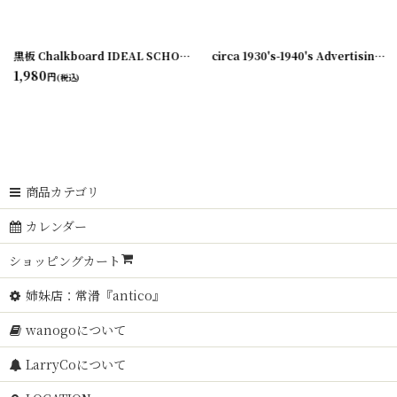
0729-13
]
黒板 Chalkboard IDEAL SCHOOL SUPPLY COMPANY NO.3428
[
22091
circa 1930's-1940's Advertising Bill Hook PETRO FUEL OILS.. アドバタイジング フック 伝票ホルダー
1,980
円
(税込)
商品カテゴリ
カレンダー
ショッピングカート
姉妹店：常滑『antico』
wanogoについて
LarryCoについて