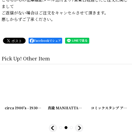
まして
ご返信がない場合はご注文をキャンセルさせて頂きます。
悪しからずご了承ください。
Facebookでシェア
Pick Up! Other Item
17-12
]
circa 1900's - 1930's Advertising Clip BELNAP...
真鍮 MANHATTAN アンティーククリップ
[
231007-21
[
231003-12
]
[
231003-23
]
[
]
2207
コミックスタンプ アンティークメタルスタンプ