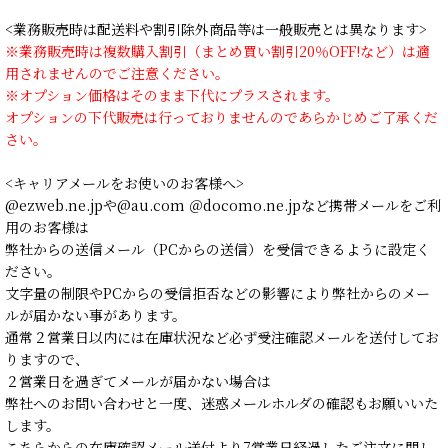
<業務販売時は配送料や割引除外商品等は一般販売とは異なります>
※業務販売時は複数購入割引（まとめ買い割引20％OFF!など）は適
用されませんのでご注意ください。
※オプション価格はそのまま下代にプラスされます。
オプションの下代販売は行っておりませんのであらかじめご了承くだ
さい。
<キャリアメールをお使いのお客様へ>
@ezweb.ne.jpや@au.com ＠docomo.ne.jpなど携帯メールをご利
用のお客様は
弊社からの送信メール（PCからの送信）を受信できるように設定く
ださい。
文字量の制限やPCからの受信拒否などの影響により弊社からのメー
ルが届かない事があります。
通常２営業日以内には在庫状況など必ず受注確認メールを送付してお
りますので、
２営業日を過ぎてメールが届かない場合は
弊社へのお問い合わせと一度、迷惑メールホルダの確認もお願いいた
します。
こちらからの在庫確認メール送付より7営業日経過したご注文に関し