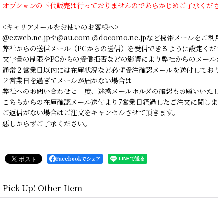
オプションの下代販売は行っておりませんのであらかじめご了承くだ
<キャリアメールをお使いのお客様へ>
@ezweb.ne.jpや@au.com ＠docomo.ne.jpなど携帯メールを
弊社からの送信メール（PCからの送信）を受信できるように設定くだ
文字量の制限やPCからの受信拒否などの影響により弊社からのメール
通常２営業日以内には在庫状況など必ず受注確認メールを送付してお
２営業日を過ぎてメールが届かない場合は
弊社へのお問い合わせと一度、迷惑メールホルダの確認もお願いいた
こちらからの在庫確認メール送付より7営業日経過したご注文に関しま
ご返信がない場合はご注文をキャンセルさせて頂きます。
悪しからずご了承ください。
Facebookでシェア
Pick Up! Other Item