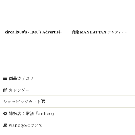
[
231007-21
]
circa 1900's - 1930's Advertising Clip BELNAP...
[
231003-23
[
231003-12
]
]
真鍮 MANHATTAN アンティーククリップ
商品カテゴリ
カレンダー
ショッピングカート
姉妹店：常滑『antico』
wanogoについて