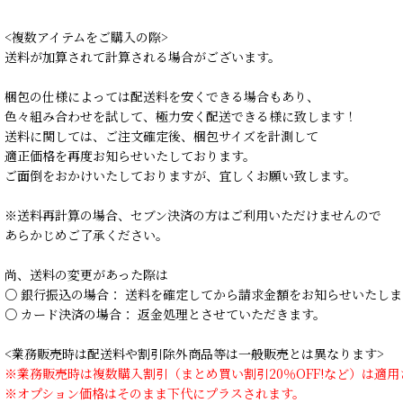
<複数アイテムをご購入の際>
送料が加算されて計算される場合がございます。
梱包の仕様によっては配送料を安くできる場合もあり、
色々組み合わせを試して、極力安く配送できる様に致します！
送料に関しては、ご注文確定後、梱包サイズを計測して
適正価格を再度お知らせいたしております。
ご面倒をおかけいたしておりますが、宜しくお願い致します。
※送料再計算の場合、セブン決済の方はご利用いただけませんので
あらかじめご了承ください。
尚、送料の変更があった際は
○ 銀行振込の場合： 送料を確定してから請求金額をお知らせいたしま
○ カード決済の場合： 返金処理とさせていただきます。
<業務販売時は配送料や割引除外商品等は一般販売とは異なります>
※業務販売時は複数購入割引（まとめ買い割引20％OFF!など）は適
※オプション価格はそのまま下代にプラスされます。