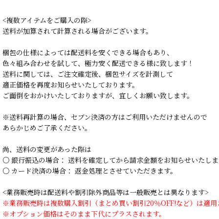
<複数アイテムをご購入の際>
送料が加算されて計算される場合がございます。
梱包の仕様によっては配送料を安くできる場合もあり、
色々組み合わせを試して、極力安く配送できる様に致します！
送料に関しては、ご注文確定後、梱包サイズを計測して
適正価格を再度お知らせいたしております。
ご面倒をおかけいたしておりますが、宜しくお願い致します。
※送料再計算の場合、セブン決済の方はご利用いただけませんので
あらかじめご了承ください。
尚、送料の変更があった際は
○ 銀行振込の場合： 送料を確定してから請求金額をお知らせいたしま
○ カード決済の場合： 返金処理とさせていただきます。
<業務販売時は配送料や割引除外商品等は一般販売とは異なります>
※業務販売時は複数購入割引（まとめ買い割引20％OFF!など）は適
※オプション価格はそのまま下代にプラスされます。