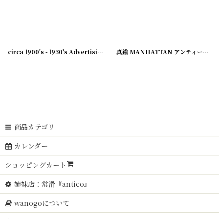
[
231007-21
]
circa 1900's - 1930's Advertising Clip BELNAP...
[
231003-23
[
231003-12
]
]
真鍮 MANHATTAN アンティーククリップ
商品カテゴリ
カレンダー
ショッピングカート
姉妹店：常滑『antico』
wanogoについて