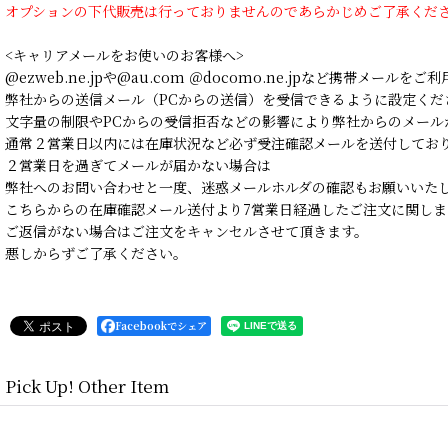
オプションの下代販売は行っておりませんのであらかじめご了承くだ
<キャリアメールをお使いのお客様へ>
@ezweb.ne.jpや@au.com ＠docomo.ne.jpなど携帯メールを
弊社からの送信メール（PCからの送信）を受信できるように設定くだ
文字量の制限やPCからの受信拒否などの影響により弊社からのメール
通常２営業日以内には在庫状況など必ず受注確認メールを送付してお
２営業日を過ぎてメールが届かない場合は
弊社へのお問い合わせと一度、迷惑メールホルダの確認もお願いいた
こちらからの在庫確認メール送付より7営業日経過したご注文に関しま
ご返信がない場合はご注文をキャンセルさせて頂きます。
悪しからずご了承ください。
Facebookでシェア
Pick Up! Other Item