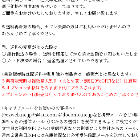
適正価格を再度お知らせいたしております。
ご面倒をおかけいたしておりますが、宜しくお願い致します。
※送料再計算の場合、セブン決済の方はご利用いただけませんので
あらかじめご了承ください。
尚、送料の変更があった際は
○ 銀行振込の場合： 送料を確定してから請求金額をお知らせいたしま
○ カード決済の場合： 返金処理とさせていただきます。
<業務販売時は配送料や割引除外商品等は一般販売とは異なります>
※業務販売時は複数購入割引（まとめ買い割引20％OFF!など）は適
※オプション価格はそのまま下代にプラスされます。
オプションの下代販売は行っておりませんのであらかじめご了承くだ
<キャリアメールをお使いのお客様へ>
@ezweb.ne.jpや@au.com ＠docomo.ne.jpなど携帯メールを
弊社からの送信メール（PCからの送信）を受信できるように設定くだ
文字量の制限やPCからの受信拒否などの影響により弊社からのメール
通常２営業日以内には在庫状況など必ず受注確認メールを送付してお