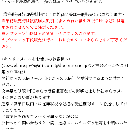
○ カード決済の場合： 返金処理とさせていただきます。
<業務販売時は配送料や割引除外商品等は一般販売とは異なります>
※業務販売時は複数購入割引（まとめ買い割引20％OFF!など）は適
用されませんのでご注意ください。
※オプション価格はそのまま下代にプラスされます。
オプションの下代販売は行っておりませんのであらかじめご了承くだ
さい。
<キャリアメールをお使いのお客様へ>
@ezweb.ne.jpや@au.com ＠docomo.ne.jpなど携帯メールをご利
用のお客様は
弊社からの送信メール（PCからの送信）を受信できるように設定く
ださい。
文字量の制限やPCからの受信拒否などの影響により弊社からのメー
ルが届かない事があります。
通常２営業日以内には在庫状況など必ず受注確認メールを送付してお
りますので、
２営業日を過ぎてメールが届かない場合は
弊社へのお問い合わせと一度、迷惑メールホルダの確認もお願いいた
します。