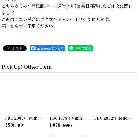
こちらからの在庫確認メール送付より7営業日経過したご注文に関し
まして
ご返信がない場合はご注文をキャンセルさせて頂きます。
悪しからずご了承ください。
Facebookでシェア
Pick Up! Other Item
0411-21
]
FDC 2007年 With Love and Kisses First Day Cover First Day of Issue 初日カバー
[
20240411-20
]
FDC 1978年 Viking mission to Mars ディスプレイページ付き First Day Cover First Day of Issue 初日カバー
[
24032
FDC 2002年 Teddy Bear ディスプレイページ付き First Day Cover First Day of Issue 初日カバー
550
1,078
円
円
(税込)
(税込)