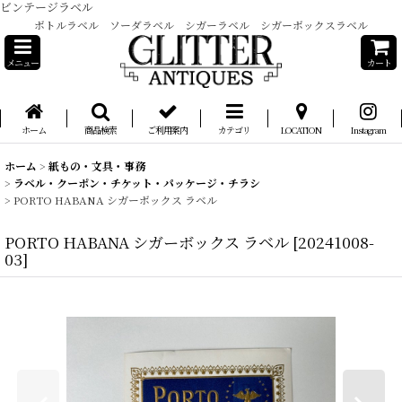
ビンテージラベル
ボトルラベル ソーダラベル シガーラベル シガーボックスラベル
メニュー
カート
ホーム
商品検索
ご利用案内
カテゴリ
LOCATION
Instagram
ホーム
>
紙もの・文具・事務
>
ラベル・クーポン・チケット・パッケージ・チラシ
>
PORTO HABANA シガーボックス ラベル
PORTO HABANA シガーボックス ラベル
[
20241008-
03
]