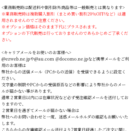
<業務販売時は配送料や割引除外商品等は一般販売とは異なります>
※業務販売時は複数購入割引（まとめ買い割引20％OFF!など）は適
用されませんのでご注意ください。
※オプション価格はそのまま下代にプラスされます。
オプションの下代販売は行っておりませんのであらかじめご了承くだ
さい。
<キャリアメールをお使いのお客様へ>
@ezweb.ne.jpや@au.com ＠docomo.ne.jpなど携帯メールをご利
用のお客様は
弊社からの送信メール（PCからの送信）を受信できるように設定く
ださい。
文字量の制限やPCからの受信拒否などの影響により弊社からのメー
ルが届かない事があります。
通常２営業日以内には在庫状況など必ず受注確認メールを送付してお
りますので、
２営業日を過ぎてメールが届かない場合は
弊社へのお問い合わせと一度、迷惑メールホルダの確認もお願いいた
します。
こちらからの在庫確認メール送付より7営業日経過したご注文に関し