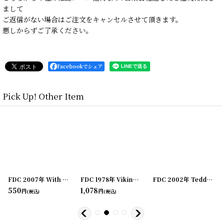
まして
ご返信がない場合はご注文をキャンセルさせて頂きます。
悪しからずご了承ください。
Facebookでシェア
Pick Up! Other Item
0411-21
]
FDC 2007年 With Love and Kisses First Day Cover First Day of Issue 初日カバー
[
20240411-20
]
FDC 1978年 Viking mission to Mars ディスプレイページ付き First Day Cover First Day of Issue 初日カバー
[
24032
FDC 2002年 Teddy Bear ディスプレイページ付き First Day Cover First Day of Issue 初日カバー
550
1,078
円
円
(税込)
(税込)