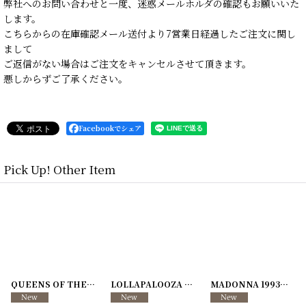
弊社へのお問い合わせと一度、迷惑メールホルダの確認もお願いいた
します。
こちらからの在庫確認メール送付より7営業日経過したご注文に関し
まして
ご返信がない場合はご注文をキャンセルさせて頂きます。
悪しからずご了承ください。
Facebookでシェア
Pick Up! Other Item
07
241204-08
]
]
QUEENS OF THE STONE AGE 1996年 IN PALM DESERT,C.A
[
241204-06
LOLLAPALOOZA 1994
]
[
241204-01
]
[
241204-
MADONNA 1993年 The Girlie Show Tour