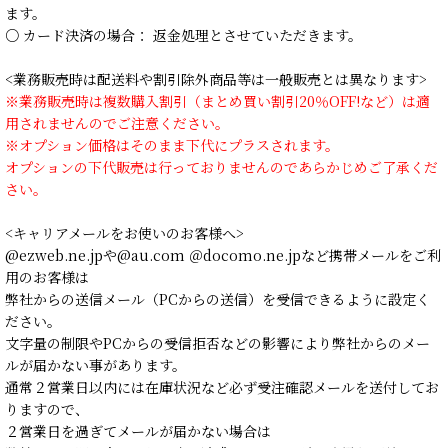
ます。
○ カード決済の場合： 返金処理とさせていただきます。
<業務販売時は配送料や割引除外商品等は一般販売とは異なります>
※業務販売時は複数購入割引（まとめ買い割引20％OFF!など）は適
用されませんのでご注意ください。
※オプション価格はそのまま下代にプラスされます。
オプションの下代販売は行っておりませんのであらかじめご了承くだ
さい。
<キャリアメールをお使いのお客様へ>
@ezweb.ne.jpや@au.com ＠docomo.ne.jpなど携帯メールをご利
用のお客様は
弊社からの送信メール（PCからの送信）を受信できるように設定く
ださい。
文字量の制限やPCからの受信拒否などの影響により弊社からのメー
ルが届かない事があります。
通常２営業日以内には在庫状況など必ず受注確認メールを送付してお
りますので、
２営業日を過ぎてメールが届かない場合は