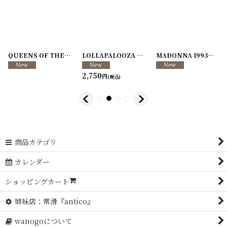
07
241204-08
]
]
QUEENS OF THE STONE AGE 1996年 IN PALM DESERT,C.A
[
241204-06
LOLLAPALOOZA 1994
]
[
241204-01
]
[
241204-
MADONNA 1993年 The Girlie Show Tour
2,750
円
(税込)
商品カテゴリ
カレンダー
ショッピングカート
姉妹店：常滑『antico』
wanogoについて