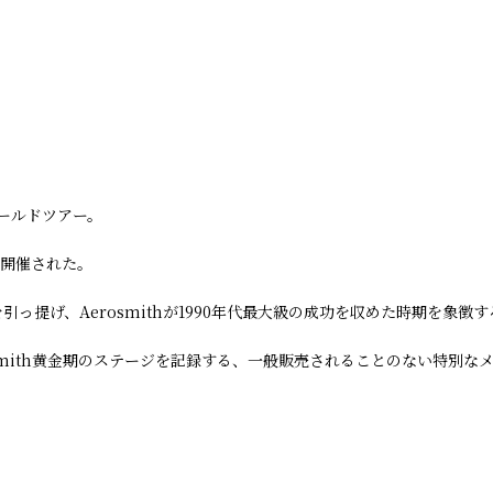
ワールドツアー。
で開催された。
バムを引っ提げ、Aerosmithが1990年代最大級の成功を収めた時期を象
smith黄金期のステージを記録する、一般販売されることのない特別な