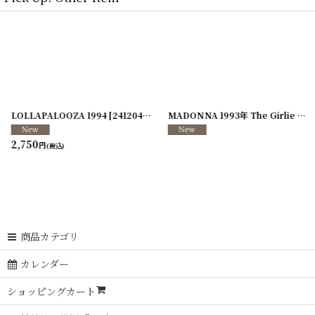
LOLLAPALOOZA 1994
[
241204-01
[
241204-02
]
]
MADONNA 1993年 The Girlie Show Tour
2,750
円
(税込)
商品カテゴリ
カレンダー
ショッピングカート