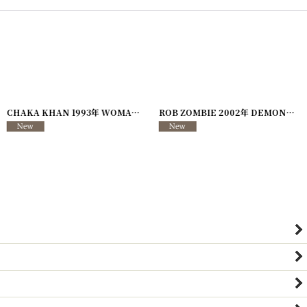
]
[
241204-17
CHAKA KHAN 1993年 WOMAN I AM TOUR
]
[
241204-18
]
ROB ZOMBIE 2002年 DEMON SPEEDING TOUR