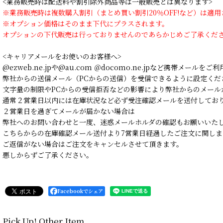
<業務販売時は配送料や割引除外商品等は一般販売とは異なります>
※業務販売時は複数購入割引（まとめ買い割引20％OFF!など）は適
※オプション価格はそのまま下代にプラスされます。
オプションの下代販売は行っておりませんのであらかじめご了承くだ
<キャリアメールをお使いのお客様へ>
@ezweb.ne.jpや@au.com ＠docomo.ne.jpなど携帯メールを
弊社からの送信メール（PCからの送信）を受信できるように設定くだ
文字量の制限やPCからの受信拒否などの影響により弊社からのメール
通常２営業日以内には在庫状況など必ず受注確認メールを送付してお
２営業日を過ぎてメールが届かない場合は
弊社へのお問い合わせと一度、迷惑メールホルダの確認もお願いいた
こちらからの在庫確認メール送付より7営業日経過したご注文に関しま
ご返信がない場合はご注文をキャンセルさせて頂きます。
悪しからずご了承ください。
Facebookでシェア
Pick Up! Other Item