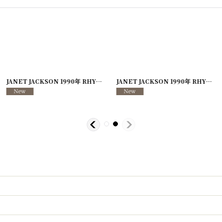
[
241204-13
]
JANET JACKSON 1990年 RHYTHM NATION WORLD TOUR
[
241204-15
JANET JACKSON 1990年 RHYTHM NATION WORLD TOUR