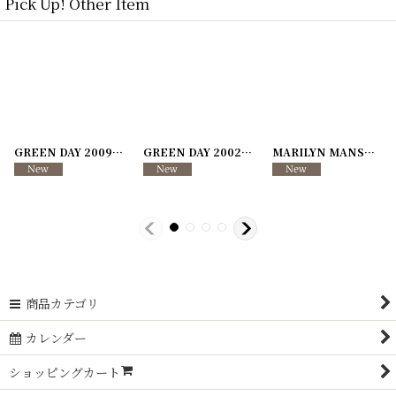
Pick Up! Other Item
4-07
ILDREN
[
241204-08
]
]
QUEENS OF THE STONE AGE 1996年 IN PALM DESERT,C.A
[
241204-06
LOLLAPALOOZA 1994
]
[
241204-01
]
[
2412
MADONNA 1993年 The Girlie Show Tour
2,750
円
(税込)
商品カテゴリ
カレンダー
ショッピングカート