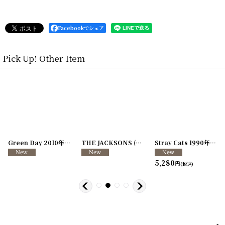
Facebookでシェア
Pick Up! Other Item
7-42
]
[
250117-38
Green Day 2010年 21st Century Breakdown Tour ラミネート
]
THE JACKSONS (Michael Jackson) 1984年 Victory Tour
[
250117-11
Stray Cats 1990年 World Tour ラミネート
5,280
円
(税込)