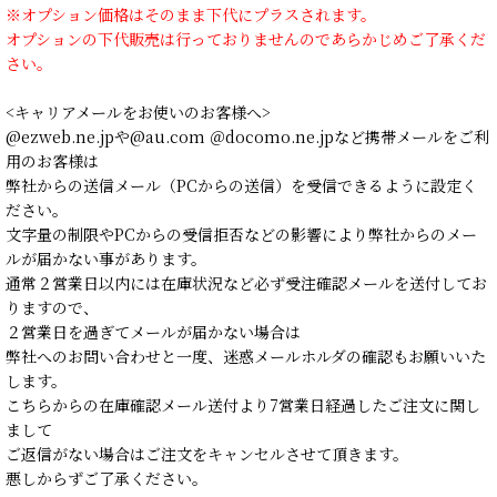
※オプション価格はそのまま下代にプラスされます。
オプションの下代販売は行っておりませんのであらかじめご了承くだ
さい。
<キャリアメールをお使いのお客様へ>
@ezweb.ne.jpや@au.com ＠docomo.ne.jpなど携帯メールをご利
用のお客様は
弊社からの送信メール（PCからの送信）を受信できるように設定く
ださい。
文字量の制限やPCからの受信拒否などの影響により弊社からのメー
ルが届かない事があります。
通常２営業日以内には在庫状況など必ず受注確認メールを送付してお
りますので、
２営業日を過ぎてメールが届かない場合は
弊社へのお問い合わせと一度、迷惑メールホルダの確認もお願いいた
します。
こちらからの在庫確認メール送付より7営業日経過したご注文に関し
まして
ご返信がない場合はご注文をキャンセルさせて頂きます。
悪しからずご了承ください。