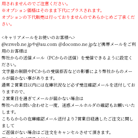
用されませんのでご注意ください。
※オプション価格はそのまま下代にプラスされます。
オプションの下代販売は行っておりませんのであらかじめご了承くだ
さい。
<キャリアメールをお使いのお客様へ>
@ezweb.ne.jpや@au.com ＠docomo.ne.jpなど携帯メールをご利
用のお客様は
弊社からの送信メール（PCからの送信）を受信できるように設定く
ださい。
文字量の制限やPCからの受信拒否などの影響により弊社からのメー
ルが届かない事があります。
通常２営業日以内には在庫状況など必ず受注確認メールを送付してお
りますので、
２営業日を過ぎてメールが届かない場合は
弊社へのお問い合わせと一度、迷惑メールホルダの確認もお願いいた
します。
こちらからの在庫確認メール送付より7営業日経過したご注文に関し
まして
ご返信がない場合はご注文をキャンセルさせて頂きます。