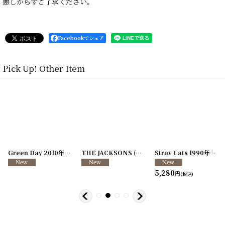
悪しからずご了承ください。
Facebookでシェア
Pick Up! Other Item
7-42
]
[
250117-38
Green Day 2010年 21st Century Breakdown Tour ラミネート
]
THE JACKSONS (Michael Jackson) 1984年 Victory Tour
[
250117-11
Stray Cats 1990年 World Tour ラミネート
5,280
円
(税込)