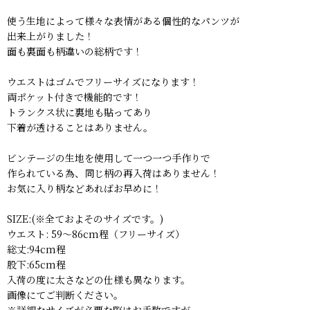
使う生地によって様々な表情がある個性的なパンツが
出来上がりました！
面も裏面も柄違いの総柄です！
ウエストはゴムでフリーサイズになります！
両ポケット付きで機能的です！
トランクス状に裏地も貼ってあり
下着が透けることはありません。
ビンテージの生地を使用して一つ一つ手作りで
作られている為、同じ柄の再入荷はありません！
お気に入り柄などあればお早めに！
SIZE:(※全ておよそのサイズです。)
ウエスト: 59〜86cm程（フリーサイズ）
総丈:94cm程
股下:65cm程
入荷の度に太さなどの仕様も異なります。
画像にてご判断ください。