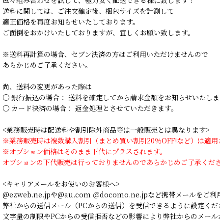
色々組み合わせを試して、極力安く配送できる様に致します！
送料に関しては、ご注文確定後、梱包サイズを計測して
適正価格を再度お知らせいたしております。
ご面倒をおかけいたしておりますが、宜しくお願い致します。
※送料再計算の場合、セブン決済の方はご利用いただけませんので
あらかじめご了承ください。
尚、送料の変更があった際は
○ 銀行振込の場合： 送料を確定してから請求金額をお知らせいたしま
○ カード決済の場合： 返金処理とさせていただきます。
<業務販売時は配送料や割引除外商品等は一般販売とは異なります>
※業務販売時は複数購入割引（まとめ買い割引20％OFF!など）は適
※オプション価格はそのまま下代にプラスされます。
オプションの下代販売は行っておりませんのであらかじめご了承くだ
<キャリアメールをお使いのお客様へ>
@ezweb.ne.jpや@au.com ＠docomo.ne.jpなど携帯メールを
弊社からの送信メール（PCからの送信）を受信できるように設定くだ
文字量の制限やPCからの受信拒否などの影響により弊社からのメール