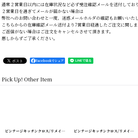
通常２営業日以内には在庫状況など必ず受注確認メールを送付してお
２営業日を過ぎてメールが届かない場合は
弊社へのお問い合わせと一度、迷惑メールホルダの確認もお願いいた
こちらからの在庫確認メール送付より7営業日経過したご注文に関しま
ご返信がない場合はご注文をキャンセルさせて頂きます。
悪しからずご了承ください。
Facebookでシェア
Pick Up! Other Item
[
20220627-1
]
ビンテージキッチンクロス/リメイクパンツ
[
220405-12
]
ビンテージキッチンクロス/リメイクパンツ