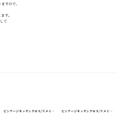
りますので、
します。
して
[
220405-11
]
ビンテージキッチンクロス/リメイクパンツ
[
220405-9
]
ビンテージキッチンクロス/リメイクパンツ