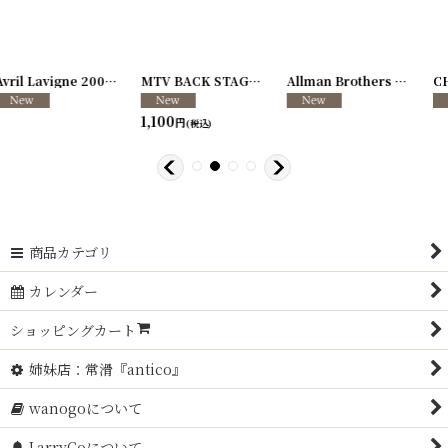
17-137
]
Allman Brothers Band 1993年 Anything Goes Tour
[
250213-26
CHAKA KHAN 1993年 WOMAN I AM TOUR
]
[
250117-88
]
Michael Jackson 1987-1988年 Bad Tour
[
2
商品カテゴリ
カレンダー
ショッピングカート
姉妹店：常滑『antico』
wanogoについて
LarryCoについて