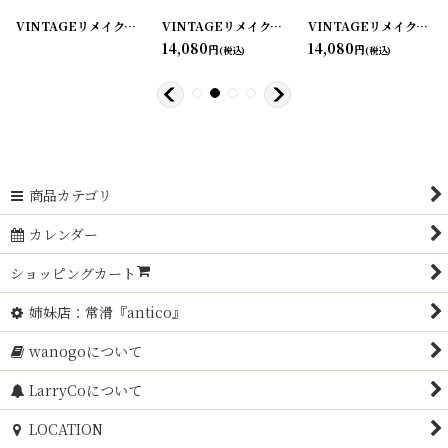
0221224-02
]
VINTAGEリメイクパンツ/キッチンクロス・ファブリックカレンダーリメイクパンツ
[
20221224-01
]
VINTAGEリメイクパンツ/キッチンクロス・ファブリックカレンダーリメイクパンツ
[
250922-05
]
VINTAGEリメイクパンツ/キッチンクロス・ファブリックカレンダーリメイクパンツ
14,080
14,080
円
円
(税込)
(税込)
商品カテゴリ
カレンダー
ショッピングカート
姉妹店：常滑『antico』
wanogoについて
LarryCoについて
LOCATION