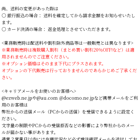
尚、送料の変更があった際は
○ 銀行振込の場合： 送料を確定してから請求金額をお知らせいたし
ます。
○ カード決済の場合： 返金処理とさせていただきます。
<業務販売時は配送料や割引除外商品等は一般販売とは異なります>
※業務販売時は複数購入割引（まとめ買い割引20％OFF!など）は適
用されませんのでご注意ください。
※オプション価格はそのまま下代にプラスされます。
オプションの下代販売は行っておりませんのであらかじめご了承くだ
さい。
<キャリアメールをお使いのお客様へ>
@ezweb.ne.jpや@au.com ＠docomo.ne.jpなど携帯メールをご利
用のお客様は
弊社からの送信メール（PCからの送信）を受信できるように設定く
ださい。
文字量の制限やPCからの受信拒否などの影響により弊社からのメー
ルが届かない事があります。
通常２営業日以内には在庫状況など必ず受注確認メールを送付してお