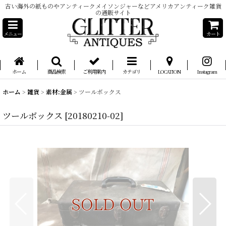
古い海外の紙ものやアンティークメイソンジャーなどアメリカアンティーク雑貨
の通販サイト
メニュー
カート
ホーム
商品検索
ご利用案内
カテゴリ
LOCATION
Instagram
ホーム
>
雑貨
>
素材:金属
>
ツールボックス
ツールボックス
[
20180210-02
]