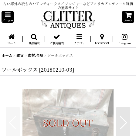
古い海外の紙ものやアンティークメイソンジャーなどアメリカアンティーク雑貨
の通販サイト
メニュー
カート
ホーム
商品検索
ご利用案内
カテゴリ
LOCATION
Instagram
ホーム
>
雑貨
>
素材:金属
>
ツールボックス
ツールボックス
[
20180210-03
]