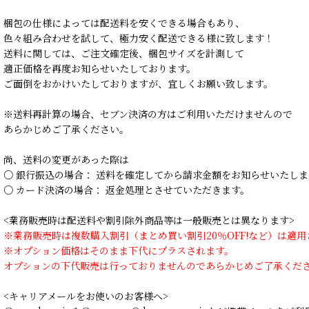
梱包の仕様によっては配送料を安くできる場合もあり、
色々組み合わせを試して、極力安く配送できる様に致します！
送料に関しては、ご注文確定後、梱包サイズを計測して
適正価格を再度お知らせいたしております。
ご面倒をおかけいたしておりますが、宜しくお願い致します。
※送料再計算の場合、セブン決済の方はご利用いただけませんので
あらかじめご了承ください。
尚、送料の変更があった際は
○ 銀行振込の場合： 送料を確定してから請求金額をお知らせいたしま
○ カード決済の場合： 返金処理とさせていただきます。
<業務販売時は配送料や割引除外商品等は一般販売とは異なります>
※業務販売時は複数購入割引（まとめ買い割引20％OFF!など）は適
※オプション価格はそのまま下代にプラスされます。
オプションの下代販売は行っておりませんのであらかじめご了承くだ
<キャリアメールをお使いのお客様へ>