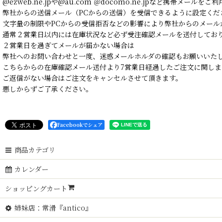
@ezweb.ne.jpや@au.com ＠docomo.ne.jpなど携帯メールを
弊社からの送信メール（PCからの送信）を受信できるように設定くだ
文字量の制限やPCからの受信拒否などの影響により弊社からのメール
通常２営業日以内には在庫状況など必ず受注確認メールを送付してお
２営業日を過ぎてメールが届かない場合は
弊社へのお問い合わせと一度、迷惑メールホルダの確認もお願いいた
こちらからの在庫確認メール送付より7営業日経過したご注文に関しま
ご返信がない場合はご注文をキャンセルさせて頂きます。
悪しからずご了承ください。
Facebookでシェア
商品カテゴリ
カレンダー
ショッピングカート
姉妹店：常滑『antico』