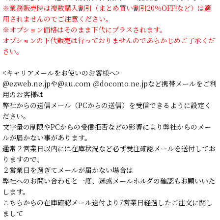
※業務販売時は複数購入割引（まとめ買い割引20％OFF!など）は適
用されませんのでご注意ください。
※オプション価格はそのまま下代にプラスされます。
オプションの下代販売は行っておりませんのであらかじめご了承くだ
さい。
<キャリアメールをお使いのお客様へ>
@ezweb.ne.jpや@au.com ＠docomo.ne.jpなど携帯メールをご利
用のお客様は
弊社からの送信メール（PCからの送信）を受信できるように設定く
ださい。
文字量の制限やPCからの受信拒否などの影響により弊社からのメー
ルが届かない事があります。
通常２営業日以内には在庫状況など必ず受注確認メールを送付してお
りますので、
２営業日を過ぎてメールが届かない場合は
弊社へのお問い合わせと一度、迷惑メールホルダの確認もお願いいた
します。
こちらからの在庫確認メール送付より7営業日経過したご注文に関し
まして