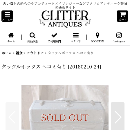
古い海外の紙ものやアンティークメイソンジャーなどアメリカアンティーク雑貨
の通販サイト
メニュー
カート
ホーム
商品検索
ご利用案内
カテゴリ
LOCATION
Instagram
ホーム
>
雑貨
>
アウトドア
>
タックルボックス ヘコミ有り
タックルボックス ヘコミ有り
[
20180210-24
]