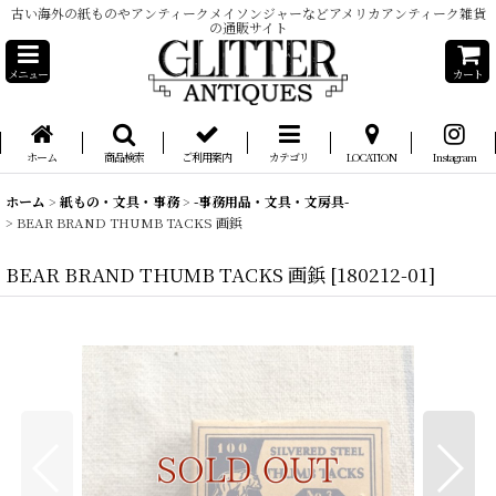
古い海外の紙ものやアンティークメイソンジャーなどアメリカアンティーク雑貨
の通販サイト
メニュー
カート
ホーム
商品検索
ご利用案内
カテゴリ
LOCATION
Instagram
ホーム
>
紙もの・文具・事務
>
-事務用品・文具・文房具-
>
BEAR BRAND THUMB TACKS 画鋲
BEAR BRAND THUMB TACKS 画鋲
[
180212-01
]