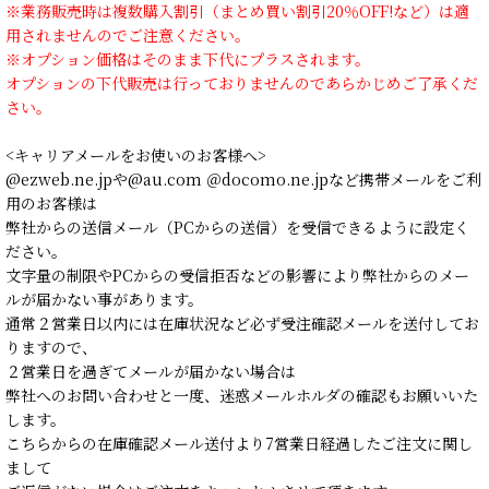
※業務販売時は複数購入割引（まとめ買い割引20％OFF!など）は適
用されませんのでご注意ください。
※オプション価格はそのまま下代にプラスされます。
オプションの下代販売は行っておりませんのであらかじめご了承くだ
さい。
<キャリアメールをお使いのお客様へ>
@ezweb.ne.jpや@au.com ＠docomo.ne.jpなど携帯メールをご利
用のお客様は
弊社からの送信メール（PCからの送信）を受信できるように設定く
ださい。
文字量の制限やPCからの受信拒否などの影響により弊社からのメー
ルが届かない事があります。
通常２営業日以内には在庫状況など必ず受注確認メールを送付してお
りますので、
２営業日を過ぎてメールが届かない場合は
弊社へのお問い合わせと一度、迷惑メールホルダの確認もお願いいた
します。
こちらからの在庫確認メール送付より7営業日経過したご注文に関し
まして